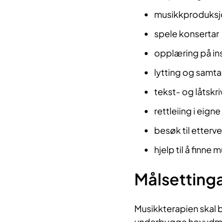
musikkproduks
spele konsertar
opplæring på in
lytting og samt
tekst- og låtskr
rettleiing i eig
besøk til etterv
hjelp til å finn
Målsetting
Musikkterapien skal bi
underbygge hovudmål