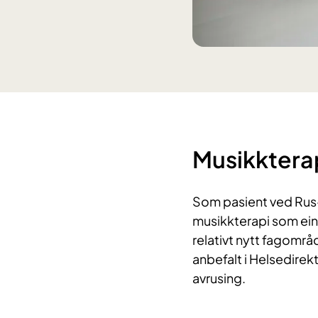
Musikkterap
Som pasient ved Rus- 
musikkterapi som ein 
relativt nytt fagområd
anbefalt i Helsedirek
avrusing.