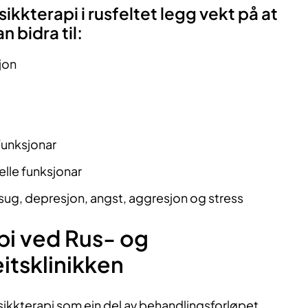
ikkterapi i rusfeltet legg vekt på at
 bidra til:
jon
 funksjonar
elle funksjonar
sug, depresjon, angst, aggresjon og stress
pi ved Rus- og
itsklinikken
sikkterapi som ein del av behandlingsforløpet.