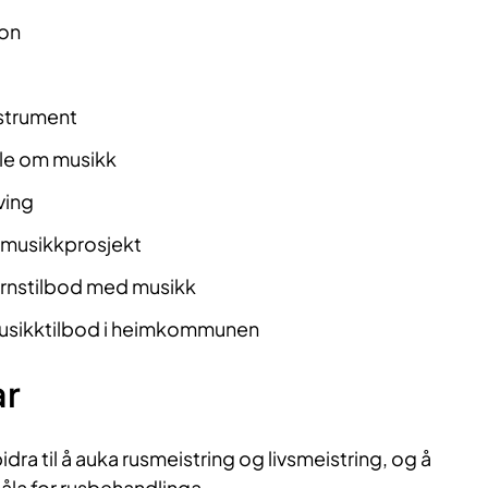
jon
strument
ale om musikk
iving
ne musikkprosjekt
ernstilbod med musikk
e musikktilbod i heimkommunen
ar
dra til å auka rusmeistring og livsmeistring, og å
a for rusbehandlinga.