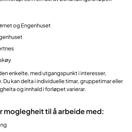
i
jørnet og Engenhuset
ngenhuset
ertnes
skøy
a den enkelte, med utgangspunkt i interesser,
Du kan delta i individuelle timar, gruppetimar eller
heita og innhald i forløpet varierar.
r moglegheit til å arbeide med:
ing