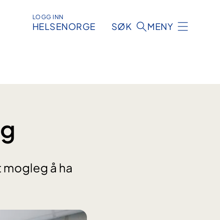
LOGG INN
HELSENORGE
SØK
MENY
ng
t mogleg å ha