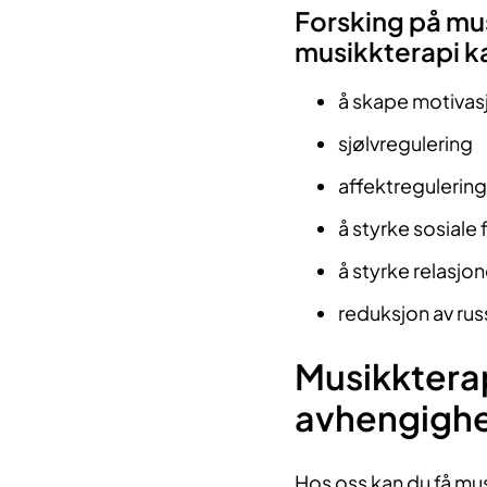
Forsking på mus
musikkterapi kan
å skape motivas
sjølvregulering
affektregulering
å styrke sosiale
å styrke relasjon
reduksjon av rus
Musikktera
avhengighe
Hos oss kan du få mu