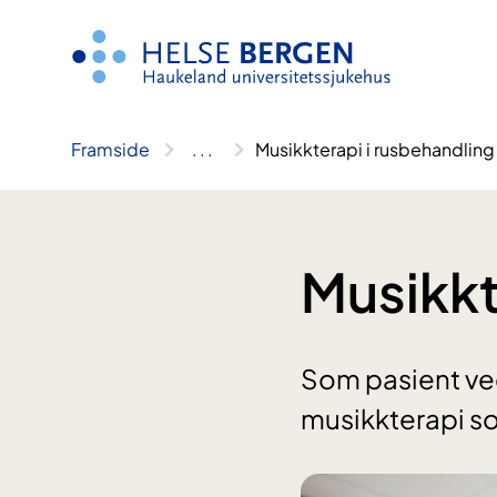
Hopp
til
innhald
Framside
..
.
Musikkterapi i rusbehandling
Musikkt
Som pasient ved
musikkterapi so