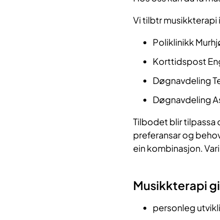
Vi tilbtr musikkterapi 
Poliklinikk Murh
Korttidspost E
Døgnavdeling T
Døgnavdeling A
Tilbodet blir tilpass
preferansar og behov. 
ein kombinasjon. Varig
Musikkterapi gi
personleg utvikl