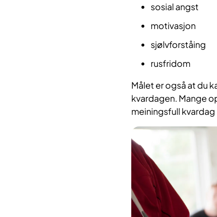
sosial angst
motivasjon
sjølvforståing
rusfridom
Målet er også at du k
kvardagen. Mange opp
meiningsfull kvardag