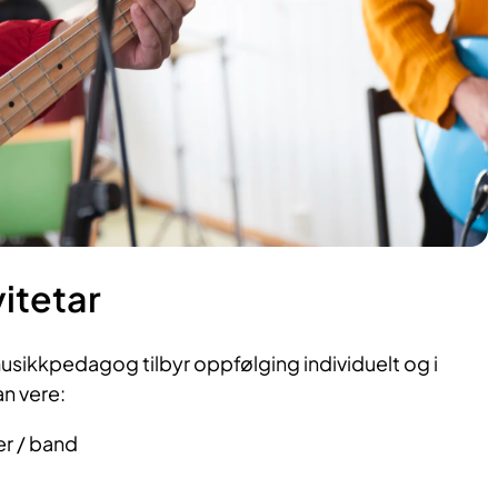
itetar
sikkpedagog tilbyr oppfølging individuelt og i
an vere:
r / band