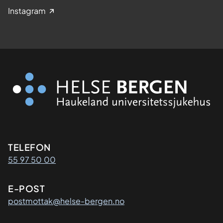
Instagram
Kontaktinformasjon
TELEFON
55 97 50 00
E-POST
postmottak@helse-bergen.no