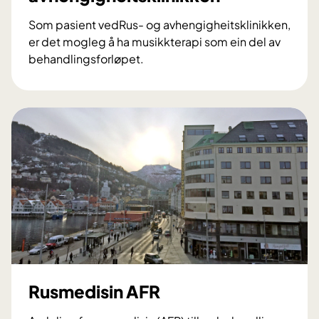
o
Som pasient vedRus- og avhengigheitsklinikken,
d
er det mogleg å ha musikkterapi som ein del av
i
behandlingsforløpet.
R
M
u
u
s
s
-
i
o
k
g
k
a
t
v
e
h
r
e
a
n
p
g
i
i
i
Rusmedisin AFR
g
R
h
u