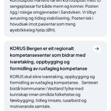
Korttidspost Martens har ein korttidspost med 10
sengeplassar for både menn og kvinner. Posten
ligg i rolege omgjevnader i Sandviken. Vi tilbyr
avrusning og tidleg stabilisering. Posten tek i
hovudsak imot pasientar som treng
øyeblikkeleg hjelp (ØH).
KORUS Bergen er eit regionalt
kompetansesenter som bidrar med
ivaretaking, oppbygging og
formidling av rusfagleg kompetanse
KORUS skal sikre ivaretaking, oppbygging og
formidling av rusfagleg kompetanse. Senteret
bistår kommunane i Vestland fylke med
kunnskap innan områda folkehelse og
førebygging, tidleg innsats, rusarbeid og
motiverande samtale.