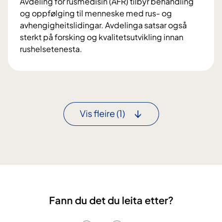
Avdeling for rusmedisin (AFR) tilbyr behandling
e
s
og oppfølging til menneske med rus- og
i
-
avhengigheitslidingar. Avdelinga satsar også
t
o
sterkt på forsking og kvalitetsutvikling innan
s
g
rushelsetenesta.
k
a
R
l
v
u
i
h
s
n
e
m
i
n
e
k
Vis fleire
(1)
g
d
k
i
i
e
g
s
n
h
i
e
n
i
A
t
F
s
Fann du det du leita etter?
R
k