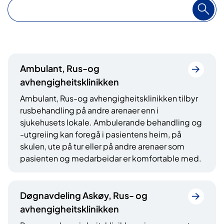
S
ø
k
1
Ambulant, Rus-og
7
avhengigheitsklinikken
t
Ambulant, Rus-og avhengigheitsklinikken tilbyr
r
rusbehandling på andre arenaer enn i
e
sjukehusets lokale. Ambulerande behandling og
f
-utgreiing kan foregå i pasientens heim, på
f
skulen, ute på tur eller på andre arenaer som
pasienten og medarbeidar er komfortable med.
Døgnavdeling Askøy, Rus- og
avhengigheitsklinikken