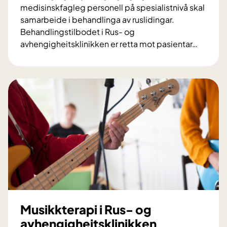
medisinskfagleg personell på spesialistnivå skal
samarbeide i behandlinga av ruslidingar.
Behandlingstilbodet i Rus- og
avhengigheitsklinikken er retta mot pasientar
…
B
e
h
a
n
d
l
i
n
g
s
t
i
Musikkterapi i Rus- og
l
avhengigheitsklinikken
b