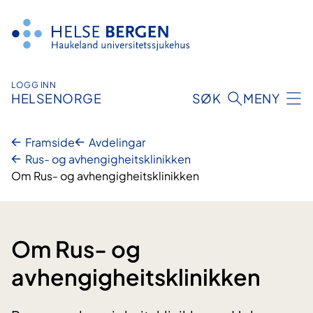
Hopp
til
innhald
LOGG INN
HELSENORGE
SØK
MENY
Framside
Avdelingar
Rus- og avhengigheitsklinikken
Om Rus- og avhengigheitsklinikken
Om Rus- og
avhengigheitsklinikken