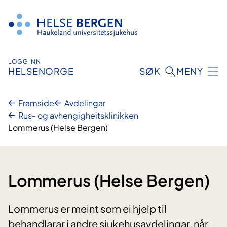
Hopp
til
innhald
LOGG INN
HELSENORGE
SØK
MENY
Framside
Avdelingar
Rus- og avhengigheitsklinikken
Lommerus (Helse Bergen)
Lommerus (Helse Bergen)
Lommerus er meint som ei hjelp til
behandlarar i andre sjukehusavdelingar, når