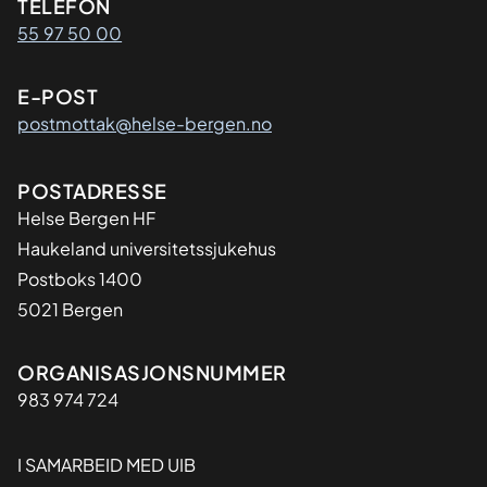
Kontaktinformasjon
TELEFON
55 97 50 00
E-POST
postmottak@helse-bergen.no
Adresse
POSTADRESSE
Helse Bergen HF
Haukeland universitetssjukehus
Postboks 1400
5021 Bergen
Organisasjon
ORGANISASJONSNUMMER
983 974 724
I SAMARBEID MED UIB