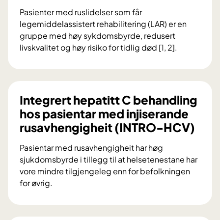
I
Pasienter med ruslidelser som får
N
legemiddelassistert rehabilitering (LAR) er en
S
gruppe med høy sykdomsbyrde, redusert
U
livskvalitet og høy risiko for tidlig død [1, 2].
B
A
S
T
T
L
I
A
Integrert hepatitt C behandling
T
S
hos pasientar med injiserande
U
4
S
rusavhengigheit (INTRO-HCV)
L
J
A
O
Pasientar med rusavhengigheit har høg
R
N
sjukdomsbyrde i tillegg til at helsetenestane har
:
-
vore mindre tilgjengeleg enn for befolkningen
K
E
for øvrig.
a
I
I
r
T
n
t
F
t