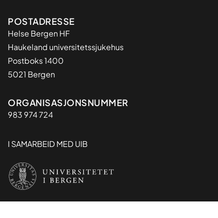
Adresse
POSTADRESSE
Helse Bergen HF
Haukeland universitetssjukehus
Postboks 1400
5021 Bergen
Organisasjon
ORGANISASJONSNUMMER
983 974 724
I SAMARBEID MED UIB