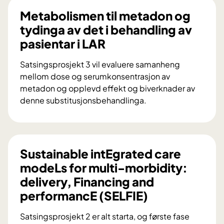
l
O
e
Metabolismen til metadon og
e
R
g
tydinga av det i behandling av
g
S
r
g
pasientar i LAR
K
e
i
I
r
n
Satsingsprosjekt 3 vil evaluere samanheng
N
t
g
mellom dose og serumkonsentrasjon av
G
h
o
metadon og opplevd effekt og biverknader av
S
e
g
denne substitusjonsbehandlinga.
P
p
b
M
R
a
e
e
O
t
h
t
S
i
a
a
Sustainable intEgrated care
J
t
n
b
modeLs for multi-morbidity:
E
t
d
o
K
C
delivery, Financing and
l
l
T
b
performancE (SELFIE)
i
i
I
e
n
s
L
h
Satsingsprosjekt 2 er alt starta, og første fase
g
m