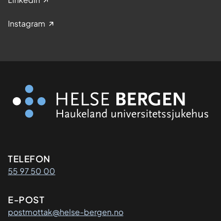
p
e
Instagram
r
f
o
r
m
a
n
c
E
(
S
Kontaktinformasjon
TELEFON
E
55 97 50 00
L
F
I
E-POST
E
postmottak@helse-bergen.no
)