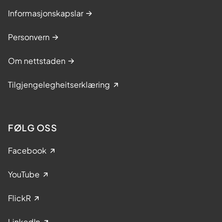
C
l
Informasjonskapslar
V
i
)
v
Personvern
e
r
Om nettstaden
y
,
Tilgjengelegheitserklæring
F
i
n
a
FØLG OSS
n
c
Facebook
i
n
YouTube
g
a
FlickR
n
d
LinkedIn