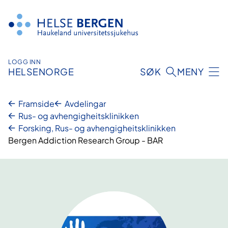
Hopp
til
innhald
LOGG INN
HELSENORGE
SØK
MENY
Framside
Avdelingar
Rus- og avhengigheitsklinikken
Forsking, Rus- og avhengigheitsklinikken
Bergen Addiction Research Group - BAR