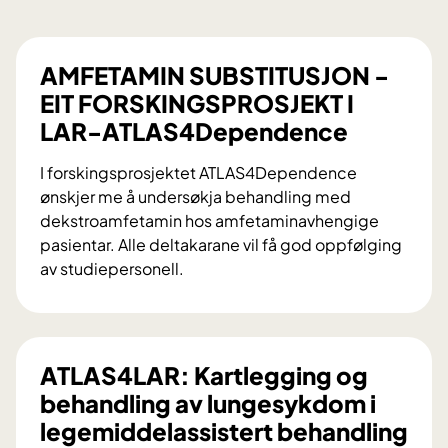
AMFETAMIN SUBSTITUSJON -
EIT FORSKINGSPROSJEKT I
LAR-ATLAS4Dependence
I forskingsprosjektet ATLAS4Dependence
ønskjer me å undersøkja behandling med
dekstroamfetamin hos amfetaminavhengige
pasientar. Alle deltakarane vil få god oppfølging
av studiepersonell.
A
M
F
E
ATLAS4LAR: Kartlegging og
T
behandling av lungesykdom i
A
legemiddelassistert behandling
M