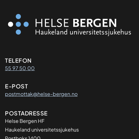
Kontaktinformasjon
TELEFON
55 97 50 00
E-POST
postmottak@helse-bergen.no
Adresse
POSTADRESSE
Helse Bergen HF
Haukeland universitetssjukehus
Postboks 1400