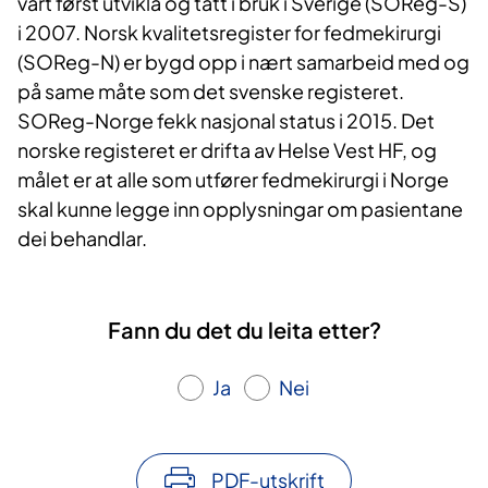
vart først utvikla og tatt i bruk i Sverige (SOReg-S)
i 2007. Norsk kvalitetsregister for fedmekirurgi
(SOReg-N) er bygd opp i nært samarbeid med og
på same måte som det svenske registeret.
SOReg-Norge fekk nasjonal status i 2015. Det
norske registeret er drifta av Helse Vest HF, og
målet er at alle som utfører fedmekirurgi i Norge
skal kunne legge inn opplysningar om pasientane
dei behandlar.
Fann du det du leita etter?
Ja
Nei
PDF-utskrift