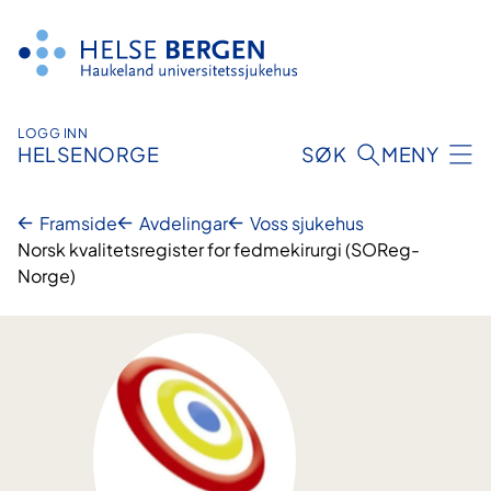
Hopp
til
innhald
LOGG INN
HELSENORGE
SØK
MENY
Framside
Avdelingar
Voss sjukehus
Norsk kvalitetsregister for fedmekirurgi (SOReg-
Norge)