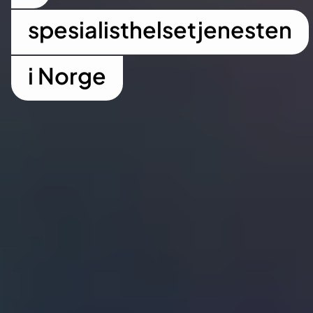
spesialisthelsetjenesten
i Norge