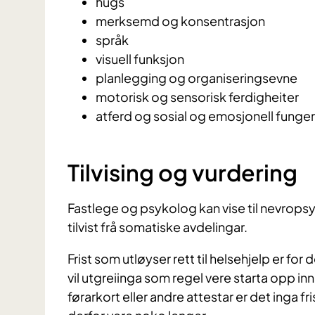
hugs
merksemd og konsentrasjon
språk
visuell funksjon
planlegging og organiseringsevne
motorisk og sensorisk ferdigheiter
atferd og sosial og emosjonell funger
Tilvising og vurdering
Fastlege og psykolog kan vise til nevropsy
tilvist frå somatiske avdelingar.
Frist som utløyser rett til helsehjelp er for
vil utgreiinga som regel vere starta opp i
førarkort eller andre attestar er det inga f