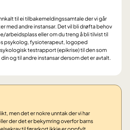
 innkalt til ei tilbakemeldingssamtale der vi går
ter med andre instansar. Det vil bli drøfta behov
arbeidsplass eller om du treng å bli tilvist til
hos psykolog, fysioterapeut, logoped
psykologisk testrapport (epikrise) til den som
 din og til andre instansar dersom det er avtalt.
kt, men det er nokre unntak der vi har
eller der det er bekymring overfor barns
lsekrav til førarkort ikkje er oppfylt.