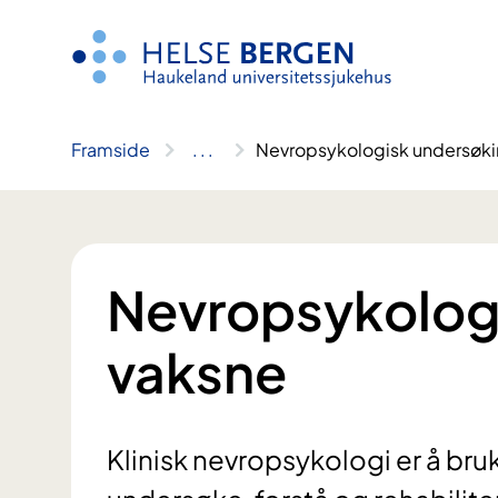
Hopp
til
innhald
Framside
..
.
Nevropsykologisk undersøki
Nevropsykolog
vaksne
Klinisk nevropsykologi er å br