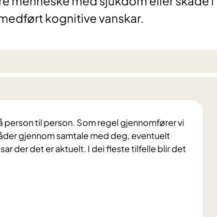
ere menneske med sjukdom eller skade i
medført kognitive vanskar.
rå person til person. Som regel gjennomfører vi
mråder gjennom samtale med deg, eventuelt
der det er aktuelt. I dei fleste tilfelle blir det