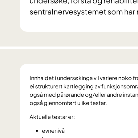
undersøke, forstå og rehabilit
sentralnervesystemet som har 
Innhaldet i undersøkinga vil variere noko f
ei strukturert kartlegging av funksjonso
også med pårørande og/eller andre instansar 
også gjennomført ulike testar.
Aktuelle testar er:
evnenivå