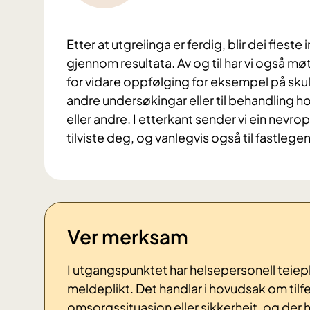
Etter at utgreiinga er ferdig, blir dei fleste
gjennom resultata. Av og til har vi også mø
for vidare oppfølging for eksempel på skule/
andre undersøkingar eller til behandling 
eller andre. I etterkant sender vi ein nevro
tilviste deg, og vanlegvis også til fastlegen
Ver merksam
I utgangspunktet har helsepersonell teiepli
meldeplikt. Det handlar i hovudsak om tilf
omsorgssituasjon eller sikkerheit, og der he