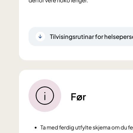
derfor vere noko lenger.
Tilvisingsrutinar for helsepers
Før
Ta med ferdig utfylte skjema om du fe