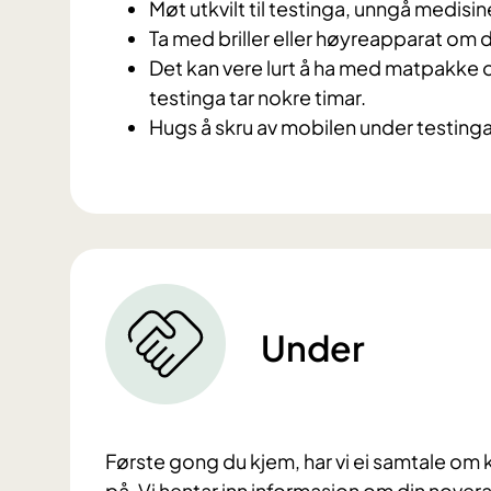
Møt utkvilt til testinga, unngå medisin
Ta med briller eller høyreapparat om 
Det kan vere lurt å ha med matpakke og
testinga tar nokre timar.
Hugs å skru av mobilen under testinga
Under
Første gong du kjem, har vi ei samtale om 
på. Vi hentar inn informasjon om din nove