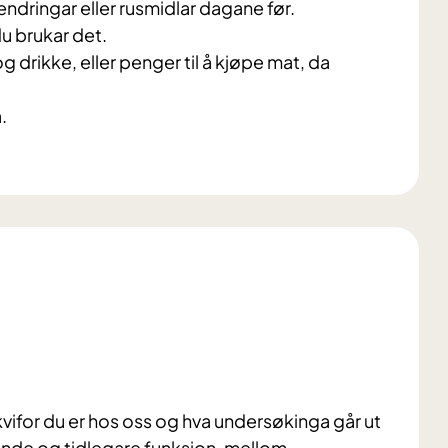
endringar eller rusmidlar dagane før.
du brukar det.
 drikke, eller penger til å kjøpe mat, da
.
kvifor du er hos oss og hva undersøkinga går ut
rande og tidlegare funksjon, mellom