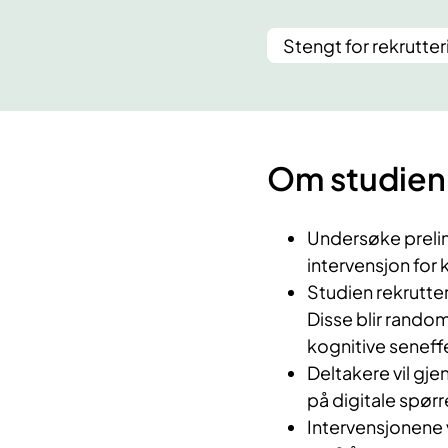
Stengt for rekrutter
Om studien
Undersøke prelim
intervensjon for 
Studien rekrutte
Disse blir randomi
kognitive seneff
Deltakere vil gj
på digitale spør
Intervensjonene v