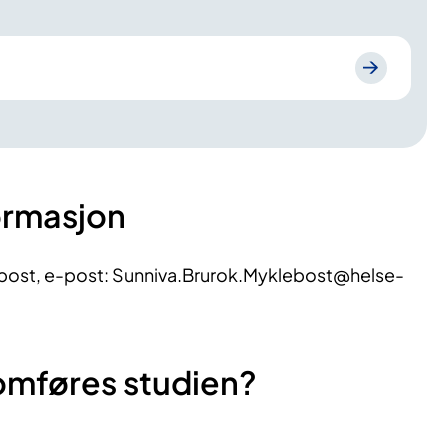
ormasjon
bost, e-post: Sunniva.Brurok.Myklebost@helse-
omføres studien?