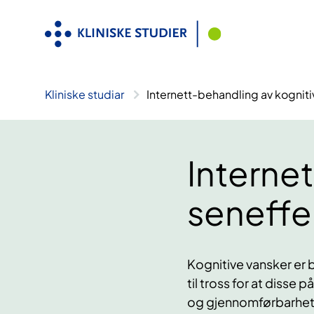
Hopp
til
innhald
Kliniske studiar
Internett-behandling av kogniti
Interne
seneffe
Kognitive vansker er b
til tross for at disse
og gjennomførbarhet fo