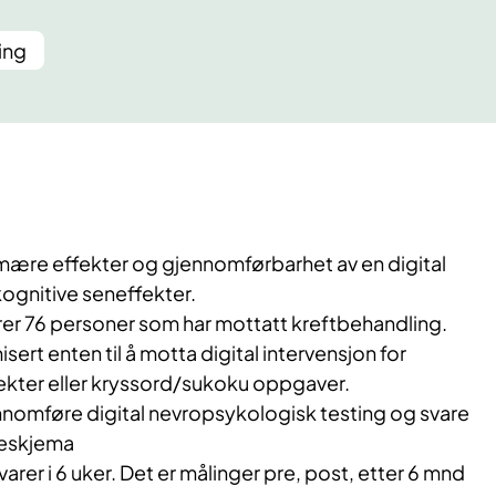
ing
ære effekter og gjennomførbarhet av en digital
kognitive seneffekter.
rer 76 personer som har mottatt kreftbehandling.
sert enten til å motta digital intervensjon for
ekter eller kryssord/sukoku oppgaver.
ennomføre digital nevropsykologisk testing og svare
reskjema
arer i 6 uker. Det er målinger pre, post, etter 6 mnd