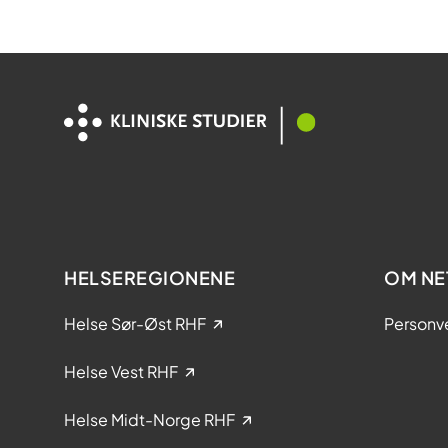
d
i
a
r
?
HELSEREGIONENE
OM NE
Helse Sør-Øst RHF
Personv
Helse Vest RHF
Helse Midt-Norge RHF