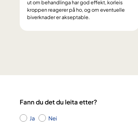
ut om behandlinga har god effekt, korleis
kroppen reagerer på ho, og om eventuelle
biverknader er akseptable.
K
v
a
e
r
k
l
i
n
i
s
Fann du det du leita etter?
k
e
Ja
Nei
s
t
u