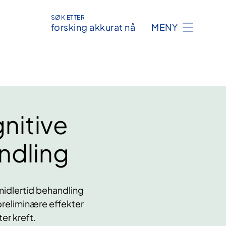
SØK ETTER
forsking akkurat nå
MENY
nitive
ndling
imidlertid behandling
 preliminære effekter
er kreft.