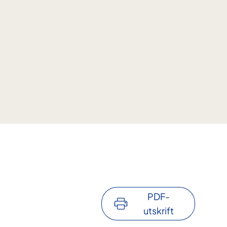
PDF-
utskrift