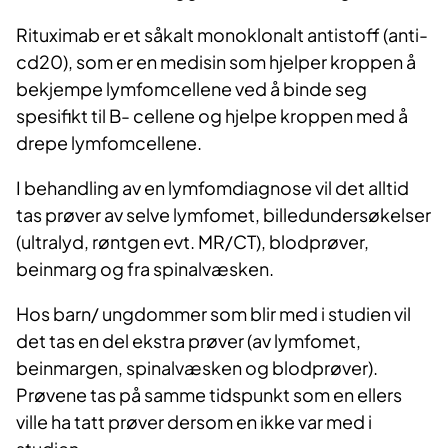
Rituximab er et såkalt monoklonalt antistoff (anti-
cd20), som er en medisin som hjelper kroppen å
bekjempe lymfomcellene ved å binde seg
spesifikt til B- cellene og hjelpe kroppen med å
drepe lymfomcellene.
I behandling av en lymfomdiagnose vil det alltid
tas prøver av selve lymfomet, billedundersøkelser
(ultralyd, røntgen evt. MR/CT), blodprøver,
beinmarg og fra spinalvæsken.
Hos barn/ ungdommer som blir med i studien vil
det tas en del ekstra prøver (av lymfomet,
beinmargen, spinalvæsken og blodprøver).
Prøvene tas på samme tidspunkt som en ellers
ville ha tatt prøver dersom en ikke var med i