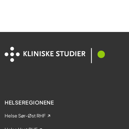
i
a
r
?
HELSEREGIONENE
Helse Sør-Øst RHF