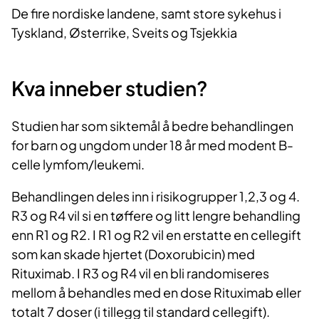
De fire nordiske landene, samt store sykehus i
Tyskland, Østerrike, Sveits og Tsjekkia
Kva inneber studien?
Studien har som siktemål å bedre behandlingen
for barn og ungdom under 18 år med modent B-
celle lymfom/leukemi.
Behandlingen deles inn i risikogrupper 1,2,3 og 4.
R3 og R4 vil si en tøffere og litt lengre behandling
enn R1 og R2. I R1 og R2 vil en erstatte en cellegift
som kan skade hjertet (Doxorubicin) med
Rituximab. I R3 og R4 vil en bli randomiseres
mellom å behandles med en dose Rituximab eller
totalt 7 doser (i tillegg til standard cellegift).