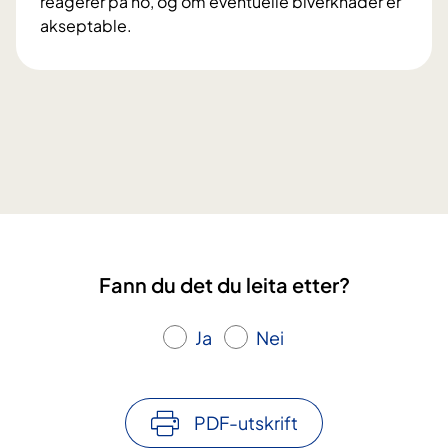
reagerer på ho, og om eventuelle biverknader er
akseptable.
K
v
a
e
r
k
l
i
n
i
Fann du det du leita etter?
s
k
e
Ja
Nei
s
t
u
PDF-utskrift
d