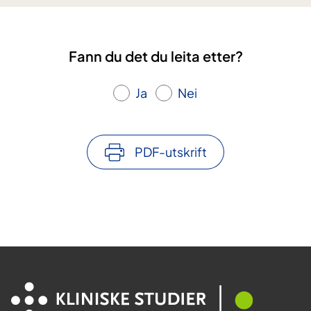
i
n
i
Fann du det du leita etter?
s
k
e
Ja
Nei
s
t
u
PDF-utskrift
d
i
a
r
?