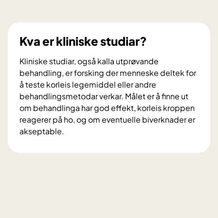
Kva er kliniske studiar?
Kliniske studiar, også kalla utprøvande
behandling, er forsking der menneske deltek for
å teste korleis legemiddel eller andre
behandlingsmetodar verkar. Målet er å finne ut
om behandlinga har god effekt, korleis kroppen
reagerer på ho, og om eventuelle biverknader er
akseptable.
K
v
a
e
r
k
l