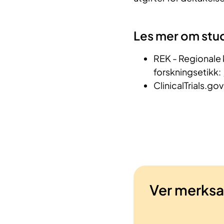
Les mer om stu
REK - Regionale 
forskningsetikk:
ClinicalTrials.gov
Ver merks