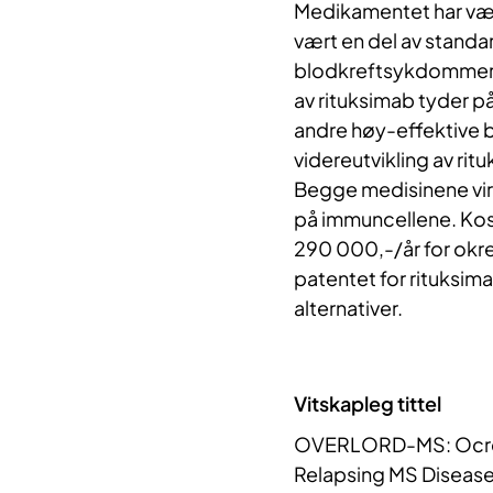
Medikamentet har vært
vært en del av stand
blodkreftsykdommer i m
av rituksimab tyder på
andre høy-effektive 
videreutvikling av ri
Begge medisinene vir
på immuncellene. Kost
290 000,-/år for okre
patentet for rituksima
alternativer.
Vitskapleg tittel
OVERLORD-MS: Ocreli
Relapsing MS Diseas