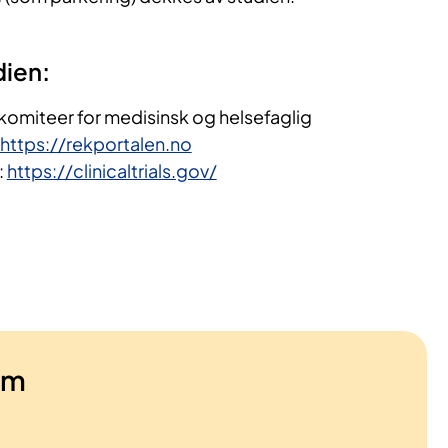
dien:
komiteer for medisinsk og helsefaglig
https://rekportalen.no
:
https://clinicaltrials.gov/
am