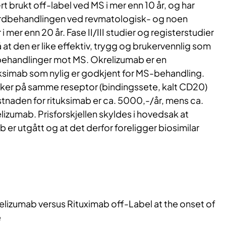
 brukt off-label ved MS i mer enn 10 år, og har
ardbehandlingen ved revmatologisk- og noen
er enn 20 år. Fase II/III studier og registerstudier
 at den er like effektiv, trygg og brukervennlig som
behandlinger mot MS. Okrelizumab er en
tuksimab som nylig er godkjent for MS-behandling.
ker på samme reseptor (bindingssete, kalt CD20)
naden for rituksimab er ca. 5000,-/år, mens ca.
lizumab. Prisforskjellen skyldes i hovedsak at
b er utgått og at det derfor foreligger biosimilar
zumab versus Rituximab off-Label at the onset of
e