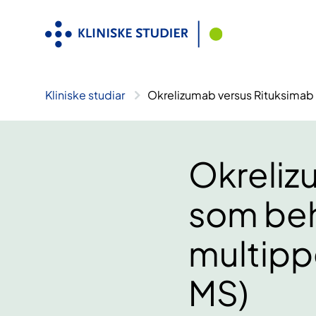
Hopp
til
innhald
Kliniske studiar
Okrelizumab versus Rituksimab 
Okreliz
som beha
multipp
MS)