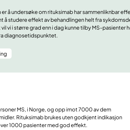
er å undersøke om rituksimab har sammenliknbar effe
t å studere effekt av behandlingen helt fra sykdomsd
il vi i større grad enn i dag kunne tilby MS-pasienter 
fra diagnosetidspunktet.
ing
personer MS, i Norge, og opp imot 7000 av dem
idler. Rituksimab brukes uten godkjent indikasjon
t over 1000 pasienter med god effekt.