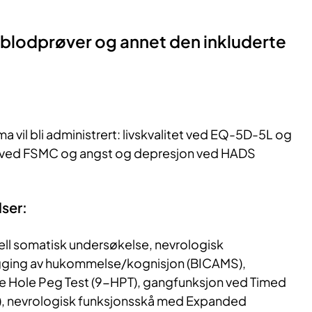
blodprøver og annet den inkluderte
 vil bli administrert: livskvalitet ved EQ-5D-5L og
 ved FSMC og angst og depresjon ved HADS
lser:
erell somatisk undersøkelse, nevrologisk
gging av hukommelse/kognisjon (BICAMS),
e Hole Peg Test (9-HPT), gangfunksjon ved Timed
), nevrologisk funksjonsskå med Expanded