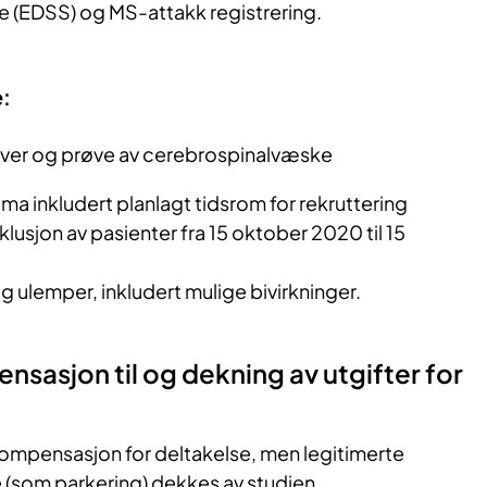
re (EDSS) og MS-attakk registrering.
e:
prøver og prøve av cerebrospinalvæske
ema inkludert planlagt tidsrom for rekruttering
nklusjon av pasienter fra 15 oktober 2020 til 15
g ulemper, inkludert mulige bivirkninger.
nsasjon til og dekning av utgifter for
kompensasjon for deltakelse, men legitimerte
se (som parkering) dekkes av studien.