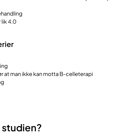
ehandling
­­­­­­­­­
erier
ing
 at man ikke kan motta B-celleterapi
ng
 studien?