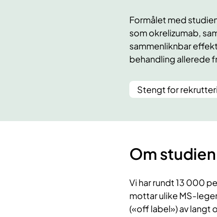
Formålet med studien 
som okrelizumab, sam
sammenliknbar effekt v
behandling allerede 
Stengt for rekrutter
Om studien
Vi har rundt 13 000 
mottar ulike MS-legem
(«off label») av lang