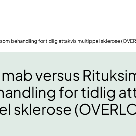
som behandling for tidlig attakvis multippel sklerose (O
umab versus Rituks
ndling for tidlig at
el sklerose (OVERL