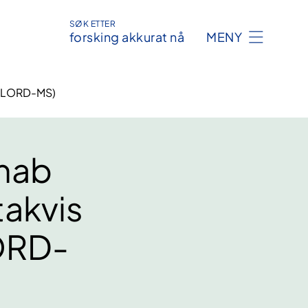
SØK ETTER
forsking akkurat nå
MENY
VERLORD-MS)
imab
takvis
ORD-