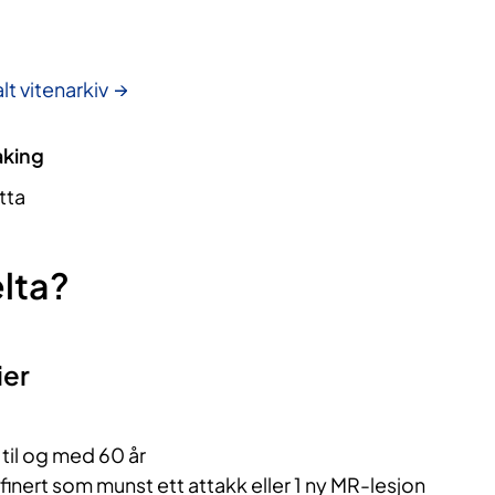
lt vitenarkiv
aking
tta
lta?
ier
 til og med 60 år
inert som munst ett attakk eller 1 ny MR-lesjon