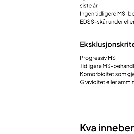
siste år
Ingen tidligere MS-b
EDSS-skår under eller lik 4.0
Eksklusjonskrit
Progressiv MS
Tidligere MS-behandl
Komorbiditet som gjør
Graviditet eller ammi
Kva inneber