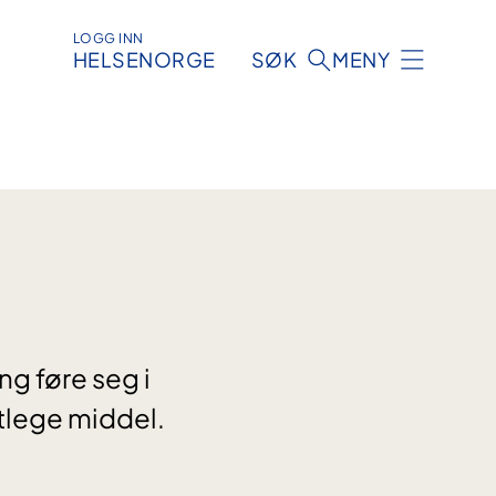
LOGG INN
HELSENORGE
SØK
MENY
ing føre seg i
atlege middel.