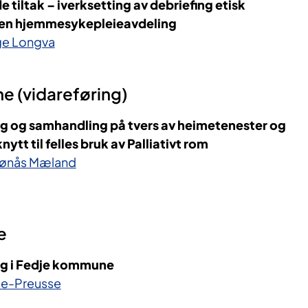
iltak – iverksetting av debriefing etisk
i en hjemmesykepleieavdeling
ge Longva
 (vidareføring)
og samhandling på tvers av heimetenester og
ytt til felles bruk av Palliativt rom
Grønås Mæland
e
rg i Fedje kommune
te-Preusse