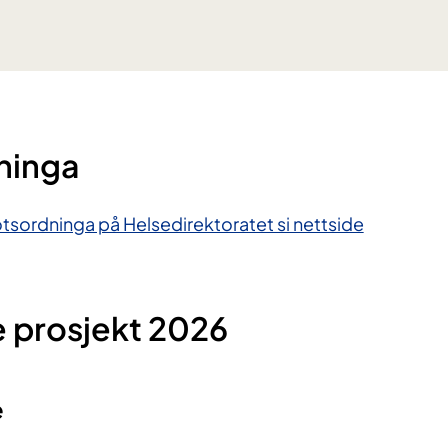
ninga
otsordninga på Helsedirektoratet si nettside
prosjekt 2026
e