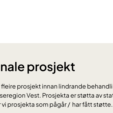
ale prosjekt
år fleire prosjekt innan lindrande behandl
eregion Vest. Prosjekta er støtta av st
vi prosjekta som pågår / har fått støtte.