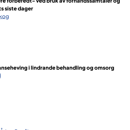
re forberedt- ved bruk av forhåndssamtaler og
ts siste dager
skog
anseheving i lindrande behandling og omsorg
d