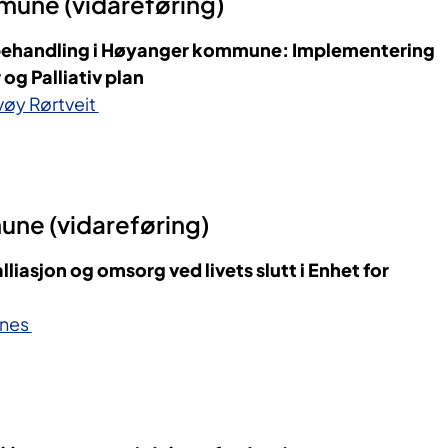
une (vidareføring)
 behandling i Høyanger kommune: Implementering
 og Palliativ plan
vøy Rørtveit
ne (vidareføring)
liasjon og omsorg ved livets slutt i Enhet for
dnes