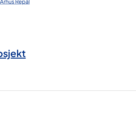
Århus Repål
osjekt