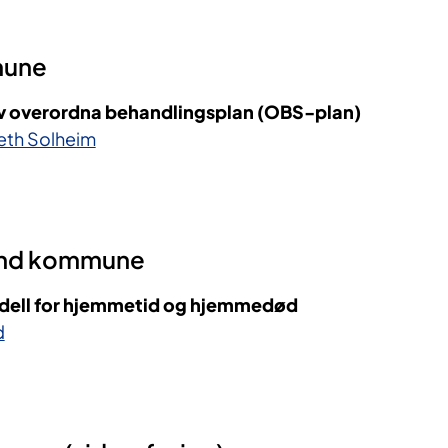
mune
av overordna behandlingsplan (OBS-plan)
seth Solheim
nd kommune
odell for hjemmetid og hjemmedød
d