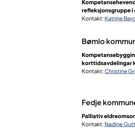
Kompetansehevende t
refleksjonsgruppe 
Kontakt:
Katrine Ber
Bømlo kommune
Kompetansebygging 
korttidsavdelingar kn
Kontakt:
Christine 
Fedje kommun
Palliativ eldreomso
Kontakt:
Nadine Gut