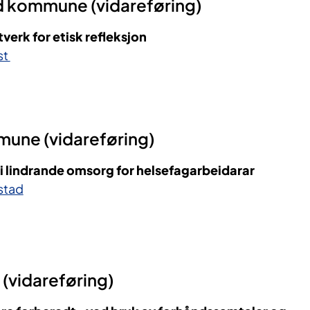
 kommune (vidareføring)
erk for etisk refleksjon
st
une (vidareføring)
 lindrande omsorg for helsefagarbeidarar
stad
vidareføring)