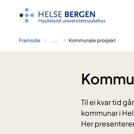
Hopp
til
innhald
Framside
..
.
Kommunale prosjekt
Kommun
Til ei kvar tid g
kommunar i Hels
Her presenterer 