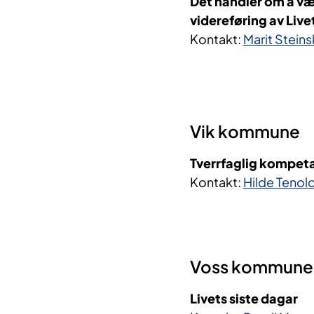
Det handler om å væ
videreføring av Live
Kontakt:
Marit Stein
Vik kommune
Tverrfaglig kompet
Kontakt:
Hilde Tenol
Voss kommune
Livets siste dagar