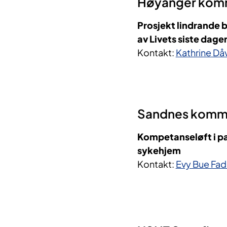
Høyanger komm
Prosjekt lindrande
av Livets siste dager
Kontakt:
Kathrine Då
Sandnes kommu
Kompetanseløft i pal
sykehjem
Kontakt:
Evy Bue Fa