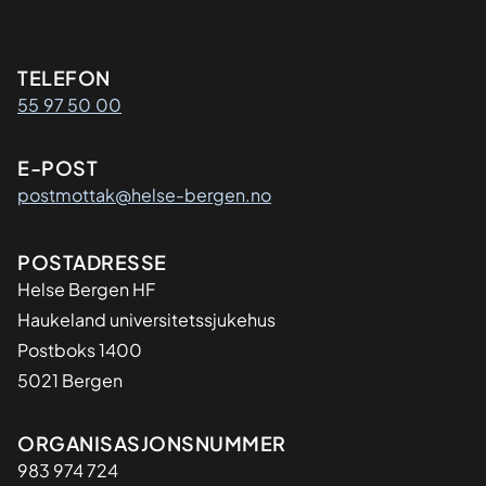
Kontaktinformasjon
TELEFON
55 97 50 00
E-POST
postmottak@helse-bergen.no
Adresse
POSTADRESSE
Helse Bergen HF
Haukeland universitetssjukehus
Postboks 1400
5021 Bergen
Organisasjon
ORGANISASJONSNUMMER
983 974 724