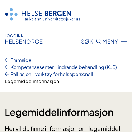
Hopp
til
innhald
LOGG INN
HELSENORGE
SØK
MENY
Framside
Kompetansesenter i lindrande behandling (KLB)
Palliasjon - verktøy for helsepersonell
Legemiddelinformasjon
Legemiddelinformasjon
Her vil du finne informasjon om legemiddel,