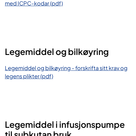
med ICPC-kodar (pdf)
Legemiddel og bilkøyring
Legemiddel og bilkøyring - forskrifta sitt krav og
legens plikter (pdf)
Legemiddel i infusjonspumpe
til subkutan bruk