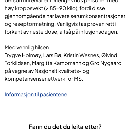
dersom intervallet forlenges hos personer med
høy kroppsvekt (> 85-90 kilo), fordi disse
gjennomgående har lavere serumkonsentrasjoner
og reseptormetning. Vanligvis tas prøven rett i
forkant av neste dose, altså på infusjonsdagen.
Med vennlig hilsen
Trygve Holmøy, Lars Bø, Kristin Wesnes, Øivind
Torkildsen, Margitta Kampmann og Gro Nygaard
på vegne av Nasjonalt kvalitets- og
kompetansensenettverk for MS.
Informasjon til pasientene
Fann du det du leita etter?