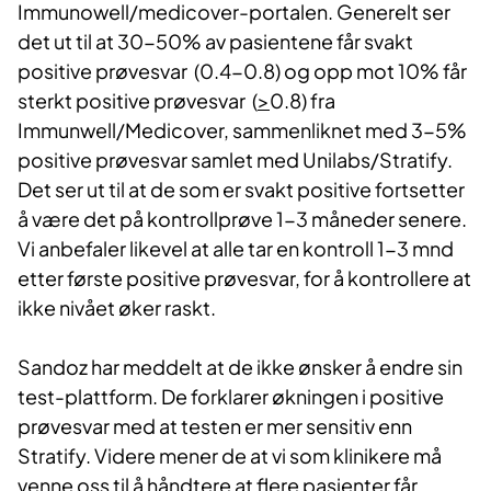
Immunowell/medicover-portalen. Generelt ser
det ut til at 30-50% av pasientene får svakt
positive prøvesvar (0.4-0.8) og opp mot 10% får
sterkt positive prøvesvar (
>
0.8) fra
Immunwell/Medicover, sammenliknet med 3-5%
positive prøvesvar samlet med Unilabs/Stratify.
Det ser ut til at de som er svakt positive fortsetter
å være det på kontrollprøve 1-3 måneder senere.
Vi anbefaler likevel at alle tar en kontroll 1-3 mnd
etter første positive prøvesvar, for å kontrollere at
ikke nivået øker raskt.
Sandoz har meddelt at de ikke ønsker å endre sin
test-plattform. De forklarer økningen i positive
prøvesvar med at testen er mer sensitiv enn
Stratify. Videre mener de at vi som klinikere må
venne oss til å håndtere at flere pasienter får