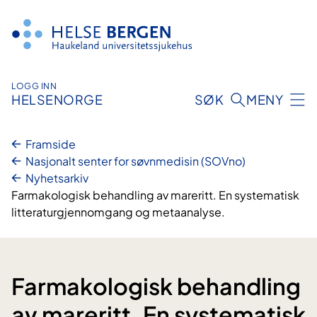
Hopp
til
innhald
LOGG INN
HELSENORGE
SØK
MENY
Framside
Nasjonalt senter for søvnmedisin (SOVno)
Nyhetsarkiv
Farmakologisk behandling av mareritt. En systematisk
litteraturgjennomgang og metaanalyse.
Farmakologisk behandling
av mareritt. En systematisk