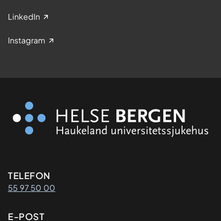
LinkedIn
Instagram
Kontaktinformasjon
TELEFON
55 97 50 00
E-POST