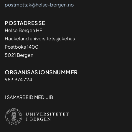
postmottak@helse-bergen.no
Adresse
POSTADRESSE
Helse Bergen HF
Haukeland universitetssjukehus
Postboks 1400
5021 Bergen
Organisasjon
ORGANISASJONSNUMMER
983 974 724
I SAMARBEID MED UIB