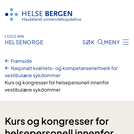
Hopp
til
innhald
LOGG INN
HELSENORGE
SØK
MENY
Framside
Nasjonalt kvalitets- og kompetansenettverk for
vestibulære sykdommer
Kurs og kongresser for helsepersonell innenfor
vestibulære sykdommer
Kurs og kongresser for
helsepersonell innenfor