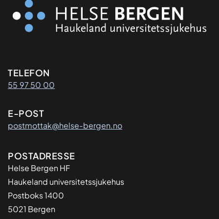
Kontaktinformasjon
TELEFON
55 97 50 00
E-POST
postmottak@helse-bergen.no
Adresse
POSTADRESSE
Helse Bergen HF
Haukeland universitetssjukehus
Postboks 1400
5021 Bergen