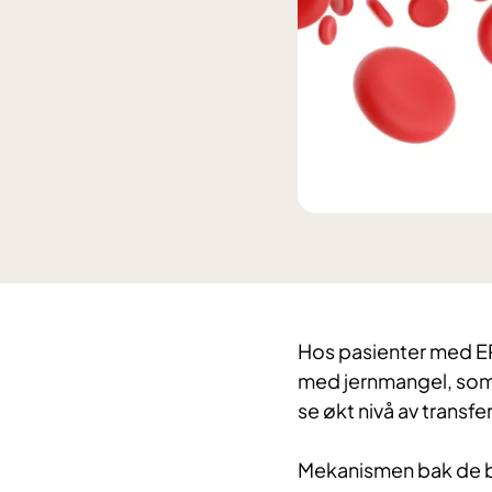
Hos pasienter med EP
med jernmangel, som 
se økt nivå av transfe
Mekanismen bak de b