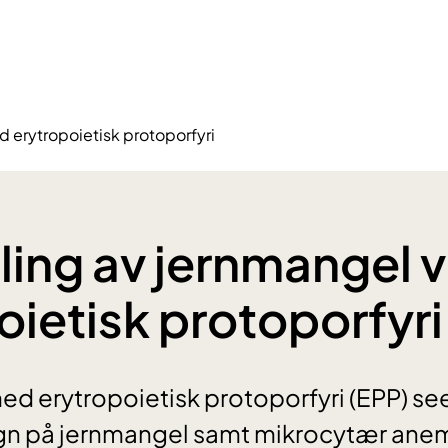
 erytropoietisk protoporfyri
ing av jernmangel 
oietisk protoporfyri
d erytropoietisk protoporfyri (EPP) se
gn på jernmangel samt mikrocytær anem