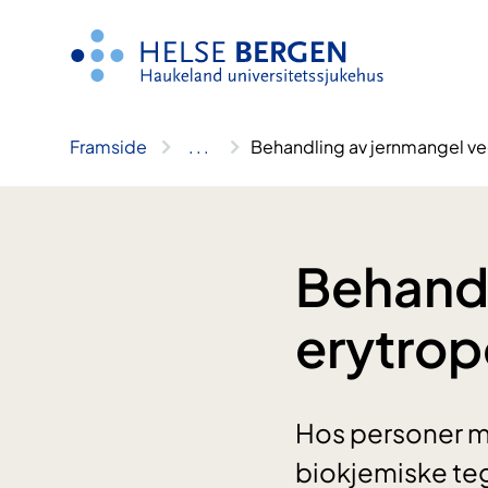
Hopp
til
innhald
Framside
..
.
Behandling av jernmangel ved
Behandl
erytrop
Hos personer me
biokjemiske te