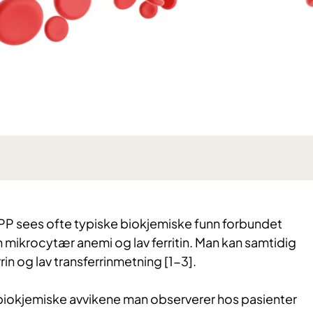
P sees ofte typiske biokjemiske funn forbundet
mikrocytær anemi og lav ferritin. Man kan samtidig
rrin og lav transferrinmetning [1-3].
iokjemiske avvikene man observerer hos pasienter