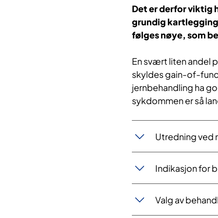
Det er derfor viktig
grundig kartlegging 
følges nøye, som b
En svært liten andel 
skyldes gain-of-func
jernbehandling ha g
sykdommen er så lang
Utredning ved 
Indikasjon for 
Valg av behand