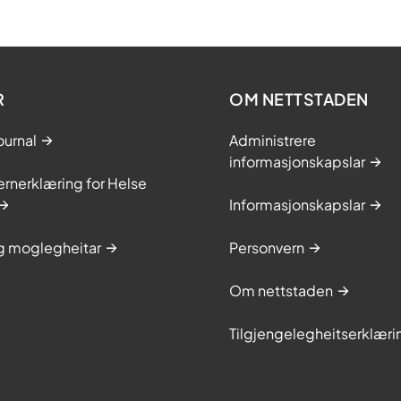
R
OM NETTSTADEN
ournal
Administrere
informasjonskapslar
rnerklæring for Helse
Informasjonskapslar
og moglegheitar
Personvern
Om nettstaden
Tilgjengelegheitserklæri