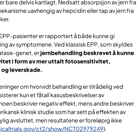
r bare delvis kartlagt. Nedsatt absorpsjon av jern fra
kanisme uavhengig av hepcidin eller tap av jern fra
ker.
 EPP-pasienter er rapportert å både kunne gi
ring av symptomene. Ved klassisk EPP, som skyldes
latase-genet, er
jernbehandling beskrevet å kunne
tet i form av mer uttalt fotosensitivitet,
 og leverskade.
eninger om hvorvidt behandling er tilrådelig ved
ksisterer kun et fåtall kasusbeskrivelser av
noen beskriver negativ effekt, mens andre beskriver
rikansk klinisk studie som har sett på effekten av
ylig avsluttet, men resultatene er foreløpig ikke
inicaltrials.gov/ct2/show/NCT02979249
).