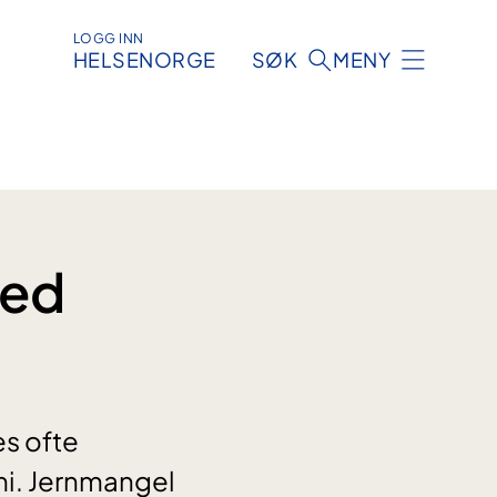
LOGG INN
HELSENORGE
SØK
MENY
ved
es ofte
i. Jernmangel