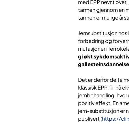
med EPP nevnt over, e
tarmen gjennom en me
tarmen er mulige årsa
Jernsubstitusjon hos
forbedring og forver
mutasjoner i ferroke
gi økt sykdomsaktivi
gallesteinsdannelse
Det er derfor delte m
klassisk EPP. Til nå e
jernbehandling, hvor 
positiv effekt. En ame
jern-substitusjon er n
publisert (
https://cl