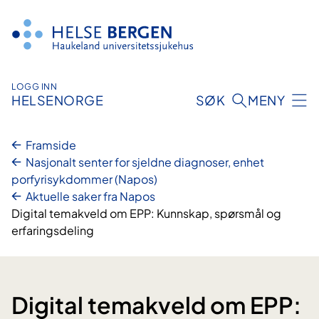
Hopp
til
innhald
LOGG INN
HELSENORGE
SØK
MENY
Framside
Nasjonalt senter for sjeldne diagnoser, enhet
porfyrisykdommer (Napos)
Aktuelle saker fra Napos
Digital temakveld om EPP: Kunnskap, spørsmål og
erfaringsdeling
Digital temakveld om EPP: