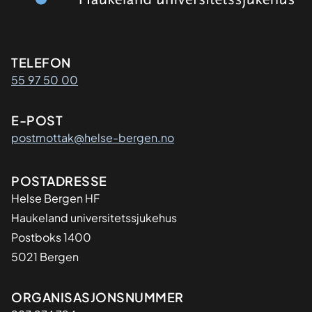
Kontaktinformasjon
TELEFON
55 97 50 00
E-POST
postmottak@helse-bergen.no
Adresse
POSTADRESSE
Helse Bergen HF
Haukeland universitetssjukehus
Postboks 1400
5021 Bergen
Organisasjon
ORGANISASJONSNUMMER