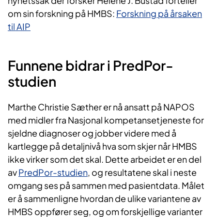
nyhetssak der forsker Helene J. Bustad forteller
om sin forskning på HMBS:
Forskning på årsaken
til AIP
​Funnene bidrar i PredPor-
studien
Marthe Christie Sæther er nå ansatt på NAPOS
med midler fra Nasjonal kompetansetjeneste for
sjeldne diagnoser og jobber videre med å
kartlegge på detaljnivå hva som skjer når HMBS
ikke virker som det skal. Dette arbeidet er en del
av
PredPor-studien
, og resultatene skal i neste
omgang ses på sammen med pasientdata. Målet
er å sammenligne hvordan de ulike variantene av
HMBS oppfører seg, og om forskjellige varianter