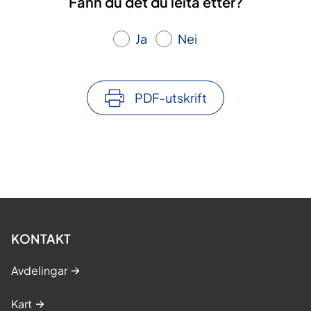
Fann du det du leita etter?
Ja
Nei
PDF-utskrift
KONTAKT
Avdelingar
Kart