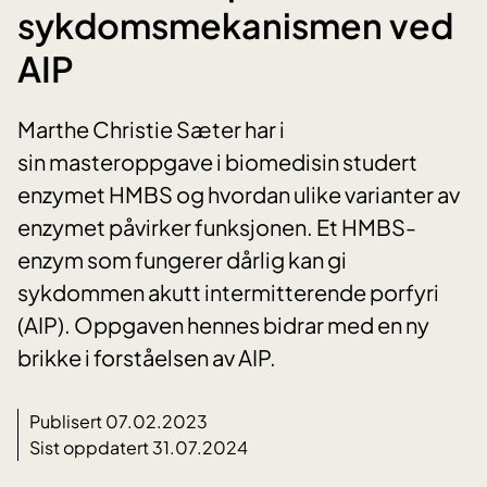
sykdomsmekanismen ved
AIP
Marthe Christie Sæter har i
sin masteroppgave i biomedisin studert
enzymet HMBS og hvordan ulike varianter av
enzymet påvirker funksjonen. Et HMBS-
enzym som fungerer dårlig kan gi
sykdommen akutt intermitterende porfyri
(AIP). Oppgaven hennes bidrar med en ny
brikke i forståelsen av AIP.
Publisert 07.02.2023
Sist oppdatert 31.07.2024