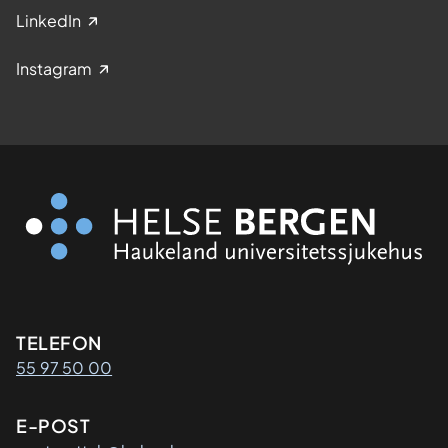
LinkedIn
Instagram
Kontaktinformasjon
TELEFON
55 97 50 00
E-POST