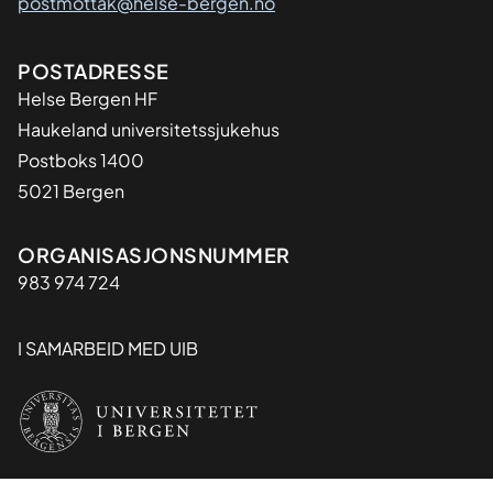
postmottak@helse-bergen.no
Adresse
POSTADRESSE
Helse Bergen HF
Haukeland universitetssjukehus
Postboks 1400
5021 Bergen
Organisasjon
ORGANISASJONSNUMMER
983 974 724
I SAMARBEID MED UIB