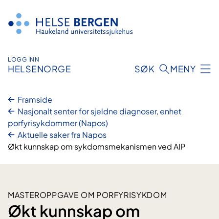
Hopp
til
innhald
LOGG INN
HELSENORGE
SØK
MENY
Framside
Nasjonalt senter for sjeldne diagnoser, enhet
porfyrisykdommer (Napos)
Aktuelle saker fra Napos
Økt kunnskap om sykdomsmekanismen ved AIP
MASTEROPPGAVE OM PORFYRISYKDOM
Økt kunnskap om