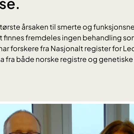
ose.
største årsaken til smerte og funksjonsne
t finnes fremdeles ingen behandling s
har forskere fra Nasjonalt register for 
a fra både norske registre og genetiske 
.