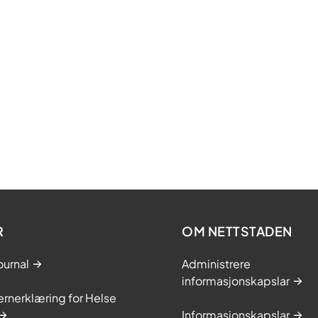
R
OM NETTSTADEN
ournal
Administrere
informasjonskapslar
rnerklæring for Helse
Informasjonskapslar