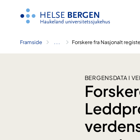
Hopp
til
innhald
Framside
..
.
Forskere fra Nasjonalt registe
BERGENSDATA I VE
Forskere
Leddprot
verdens