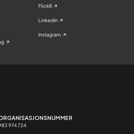
FlickR
LinkedIn
Instagram
ng
Organisasjon
ORGANISASJONSNUMMER
983 974 724