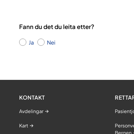
Fann du det du leita etter?
Ja
Nei
KONTAKT
RETTA
Avdelingar
Pasientj
Kart
Personve
Bergen