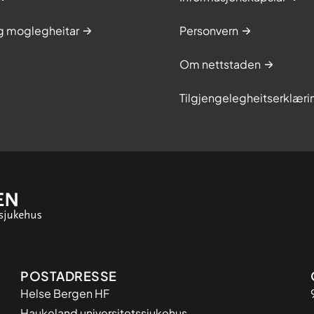
og moglegheitar
Personvern
Om nettstaden
Tilgjengelegheitserklæri
Adresse
POSTADRESSE
Helse Bergen HF
Haukeland universitetssjukehus