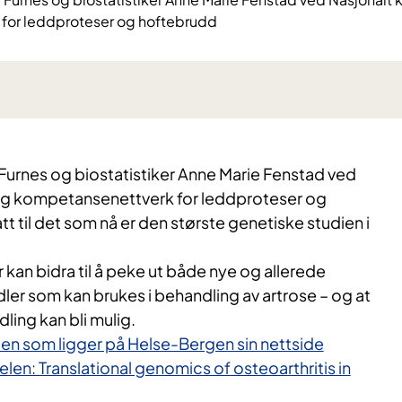
for leddproteser og hoftebrudd
urnes og biostatistiker Anne Marie Fenstad ved
 og kompetansenettverk for leddproteser og
tt til det som nå er den største genetiske studien i
 kan bidra til å peke ut både nye og allerede
er som kan brukes i behandling av artrose – og at
ing kan bli mulig.
len som ligger på Helse-Bergen sin nettside
elen: Translational genomics of osteoarthritis in