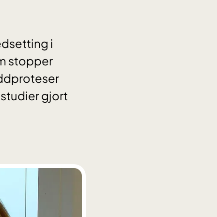
dsetting i
om stopper
Leddproteser
studier gjort