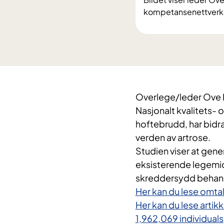
kompetansenettverk 
Overlege/leder Ove F
Nasjonalt kvalitets-
hoftebrudd, har bidra
verden av artrose.
Studien viser at gener
eksisterende legemidl
skreddersydd behandl
Her kan du lese omta
Her kan du lese artikk
1,962,069 individuals