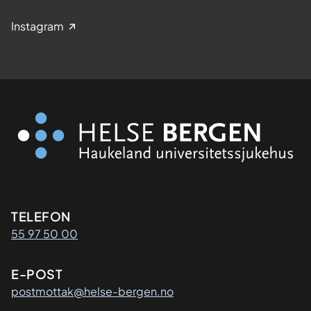
Instagram
Kontaktinformasjon
TELEFON
55 97 50 00
E-POST
postmottak@helse-bergen.no