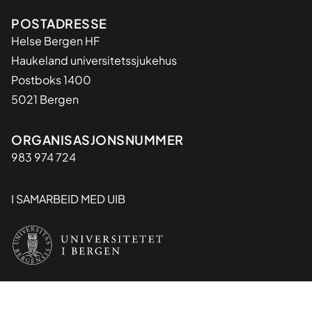
Adresse
POSTADRESSE
Helse Bergen HF
Haukeland universitetssjukehus
Postboks 1400
5021 Bergen
Organisasjon
ORGANISASJONSNUMMER
983 974 724
I SAMARBEID MED UIB