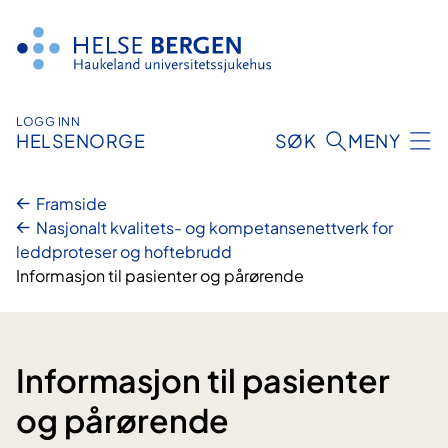
Hopp
til
innhald
LOGG INN
HELSENORGE
SØK
MENY
Framside
Nasjonalt kvalitets- og kompetansenettverk for
leddproteser og hoftebrudd
Informasjon til pasienter og pårørende
Informasjon til pasienter
og pårørende