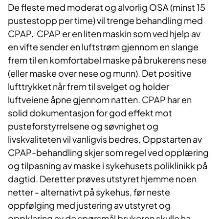
De fleste med moderat og alvorlig OSA (minst 15
pustestopp per time) vil trenge behandling med
CPAP. CPAP er en liten maskin som ved hjelp av
en vifte sender en luftstrøm gjennom en slange
frem til en komfortabel maske på brukerens nese
(eller maske over nese og munn). Det positive
lufttrykket når frem til svelget og holder
luftveiene åpne gjennom natten. CPAP har en
solid dokumentasjon for god effekt mot
pusteforstyrrelsene og søvnighet og
livskvaliteten vil vanligvis bedres. Oppstarten av
CPAP-behandling skjer som regel ved opplæring
og tilpasning av maske i sykehusets poliklinikk på
dagtid. Deretter prøves utstyret hjemme noen
netter - alternativt på sykehus, før neste
oppfølging med justering av utstyret og
oppklaring av de spørsmål brukeren skulle ha.