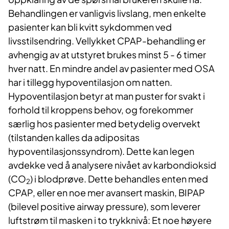
Behandlingen er vanligvis livslang, men enkelte
pasienter kan bli kvitt sykdommen ved
livsstilsendring. Vellykket CPAP-behandling er
avhengig av at utstyret brukes minst 5 - 6 timer
hver natt. En mindre andel av pasienter med OSA
har i tillegg hypoventilasjon om natten.
Hypoventilasjon betyr at man puster for svakt i
forhold til kroppens behov, og forekommer
særlig hos pasienter med betydelig overvekt
(tilstanden kalles da adipositas
hypoventilasjonssyndrom). Dette kan legen
avdekke ved å analysere nivået av karbondioksid
(CO
) i blodprøve. Dette behandles enten med
2
CPAP, eller en noe mer avansert maskin, BIPAP
(bilevel positive airway pressure), som leverer
luftstrøm til masken i to trykknivå: Et noe høyere