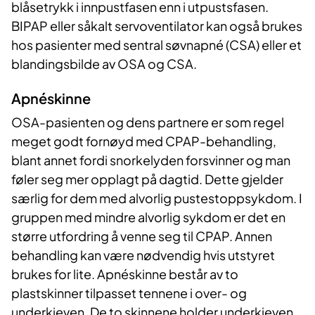
blåsetrykk i innpustfasen enn i utpustsfasen.
BIPAP eller såkalt servoventilator kan også brukes
hos pasienter med sentral søvnapné (CSA) eller et
blandingsbilde av OSA og CSA.
Apnéskinne
OSA-pasienten og dens partnere er som regel
meget godt fornøyd med CPAP-behandling,
blant annet fordi snorkelyden forsvinner og man
føler seg mer opplagt på dagtid. Dette gjelder
særlig for dem med alvorlig pustestoppsykdom. I
gruppen med mindre alvorlig sykdom er det en
større utfordring å venne seg til CPAP. Annen
behandling kan være nødvendig hvis utstyret
brukes for lite. Apnéskinne består av to
plastskinner tilpasset tennene i over- og
underkjeven. De to skinnene holder underkjeven