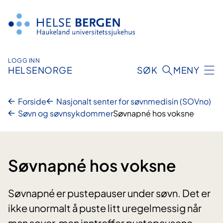
Hopp
til
innhald
LOGG INN
HELSENORGE
SØK
MENY
Forside
Nasjonalt senter for søvnmedisin (SOVno)
Søvn og søvnsykdommer
Søvnapné hos voksne
Søvnapné hos voksne
Søvnapné er pustepauser under søvn. Det er
ikke unormalt å puste litt uregelmessig når
man sover, men inntreffer pustepausene