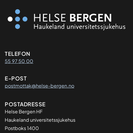
Kontaktinformasjon
TELEFON
55 97 50 00
E-POST
postmottak@helse-bergen.no
Adresse
POSTADRESSE
Helse Bergen HF
Haukeland universitetssjukehus
Postboks 1400