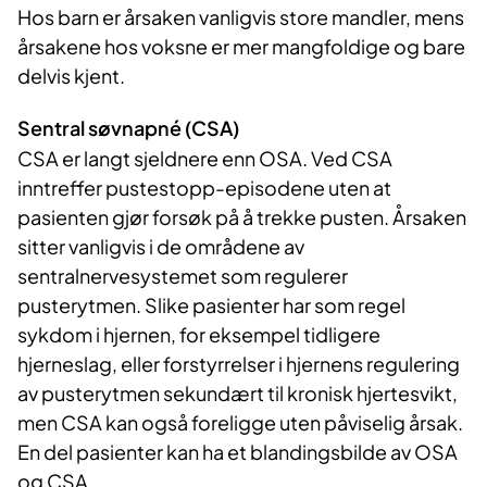
Hos barn er årsaken vanligvis store mandler, mens
årsakene hos voksne er mer mangfoldige og bare
delvis kjent.
Sentral søvnapné (CSA)
CSA er langt sjeldnere enn OSA. Ved CSA
inntreffer pustestopp-episodene uten at
pasienten gjør forsøk på å trekke pusten. Årsaken
sitter vanligvis i de områdene av
sentralnervesystemet som regulerer
pusterytmen. Slike pasienter har som regel
sykdom i hjernen, for eksempel tidligere
hjerneslag, eller forstyrrelser i hjernens regulering
av pusterytmen sekundært til kronisk hjertesvikt,
men CSA kan også foreligge uten påviselig årsak.
En del pasienter kan ha et blandingsbilde av OSA
og CSA.