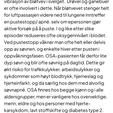
vibrasjon av bløtvev i svelget. Drøvel og ganebuer
er ofte involvert i dette. Når bløtvevet stenger helt
for luftpassasjen videre ned til lungene inntreffer
en pustestopp/ apné. selv om epersonen gjør
aktive forsøk på å puste. I og like etter slike
episoder reduseres ofte oksygennivået i blodet.
Ved pustestopp våkner man ofte helt eller delvis
opp av søvnen, og enkelte hiver etter pusten i
oppvåkningsfasen. OSA-pasienten får derfor lite
dyp søvn og blir ofte søvnig på dagtid. Dette gir
økt risiko for trafikkulykker, arbeidsulykker og
sykdommer som høyt blodtrykk, hjerneslag og
hjerteinfarkt, og da særlig hos dem med alvorlig
søvnapné. OSA finnes hos begge kjønn og i alle
aldersgrupper, men er vanligere hos overvektige,
menn, eldre og hos personer med hjerte-
karsykdom, lavt stoffskifte og diabetes type 2.