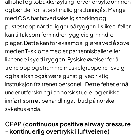
alkohol og tobakksrøyking forverrer sykdommen
og bør derfor i størst mulig grad unngås. Mange
med OSA har hovedsakelig snorking og
pustestopp når de ligger på ryggen. I slike tilfeller
kan tiltak som forhindrer ryggleie gi mindre
plager. Dette kan for eksempel gjøres ved å sove
med en T-skjorte med et par tennisballer eller
liknende i sydd i ryggen. Fysiske øvelser for å
trene opp og stramme muskelgruppene i svelg
og hals kan også være gunstig, ved riktig
instruksjon fra trenet personell. Dette feltet er nå
under utforskning i en norsk studie, og er ikke
innført som et behandlingstilbud på norske
sykehus enda.
CPAP (continuous positive airway pressure
- kontinuerlig overtrykk i luftveiene)