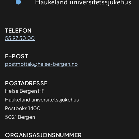
Kontaktinformasjon
TELEFON
55 97 50 00
E-POST
postmottak@helse-bergen.no
Adresse
POSTADRESSE
Helse Bergen HF
Haukeland universitetssjukehus
Postboks 1400
5021 Bergen
Organisasjon
ORGANISASJONSNUMMER