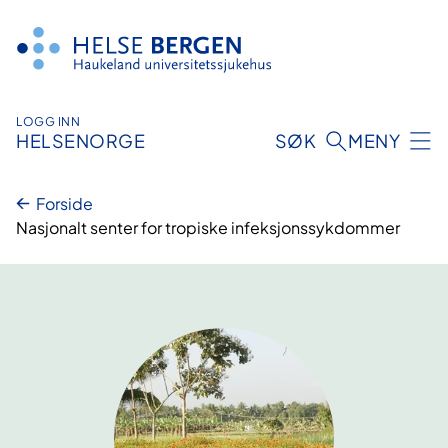
Hopp
til
innhald
LOGG INN
HELSENORGE
SØK
MENY
Forside
Nasjonalt senter for tropiske infeksjonssykdommer