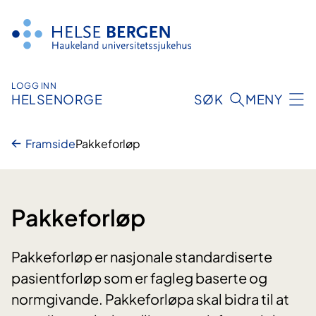
Hopp
til
innhald
LOGG INN
HELSENORGE
SØK
MENY
Framside
Pakkeforløp
Pakkeforløp
Pakkeforløp er nasjonale standardiserte
pasientforløp som er fagleg baserte og
normgivande. Pakkeforløpa skal bidra til at