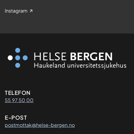
Instagram
Kontaktinformasjon
TELEFON
55 97 50 00
E-POST
postmottak@helse-bergen.no