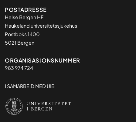
Adresse
POSTADRESSE
Helse Bergen HF
Haukeland universitetssjukehus
Postboks 1400
5021 Bergen
Organisasjon
ORGANISASJONSNUMMER
983 974 724
I SAMARBEID MED UIB