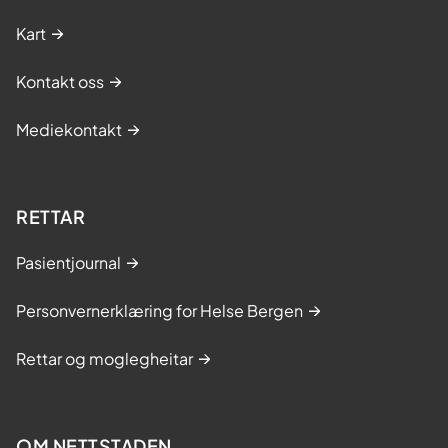
a
Kart
v
d
Kontakt oss
e
l
Mediekontakt
i
n
g
a
RETTAR
?
Pasientjournal
Personvernerklæring for Helse Bergen
Rettar og moglegheitar
OM NETTSTADEN