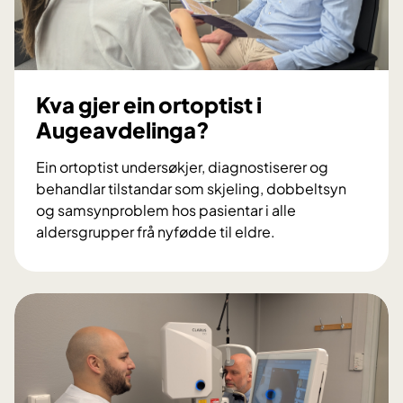
i
e
n
l
s
i
e
n
k
Kva gjer ein ortoptist i
g
r
a
Augeavdelinga?
e
?
t
Ein ortoptist undersøkjer, diagnostiserer og
æ
behandlar tilstandar som skjeling, dobbeltsyn
r
og samsynproblem hos pasientar i alle
i
aldersgrupper frå nyfødde til eldre.
A
K
u
v
g
a
e
g
a
j
v
e
d
r
e