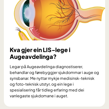
d
e
e
r
l
e
i
i
n
n
g
o
a
p
?
t
Kva gjer ein LIS-lege i
i
Augeavdelinga?
k
a
Legar på Augeavdelinga diagnostiserer,
r
behandlar og førebyggjer sjukdommar i auge og
i
synsbanar. Me nyttar mykje medisinsk-teknisk
A
og foto-teknisk utstyr, og ein lege i
u
spesialisering får tidleg erfaring med dei
g
vanlegaste sjukdomane i auget.
e
K
a
v