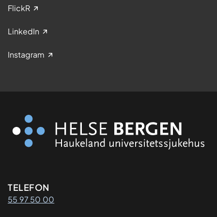
FlickR
LinkedIn
Instagram
Kontaktinformasjon
TELEFON
55 97 50 00