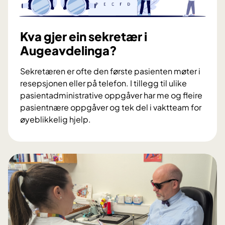
s
j
u
Kva gjer ein sekretær i
k
Augeavdelinga?
e
p
Sekretæren er ofte den første pasienten møter i
l
resepsjonen eller på telefon. I tillegg til ulike
e
pasientadministrative oppgåver har me og fleire
i
pasientnære oppgåver og tek del i vaktteam for
a
øyeblikkelig hjelp.
r
K
i
v
A
a
u
g
g
j
e
e
a
r
v
e
d