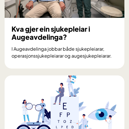
Kva gjer ein sjukepleiar i
Augeavdelinga?
I Augeavdelinga jobbar både sjukepleiarar,
operasjonssjukepleiarar og augesjukepleiarar.
K
v
a
g
j
e
r
e
i
n