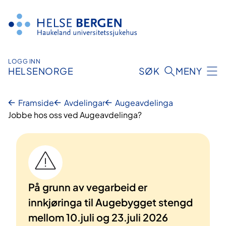
Hopp
til
innhald
LOGG INN
HELSENORGE
SØK
MENY
Framside
Avdelingar
Augeavdelinga
Jobbe hos oss ved Augeavdelinga?
På grunn av vegarbeid er
innkjøringa til Augebygget stengd
mellom 10.juli og 23.juli 2026