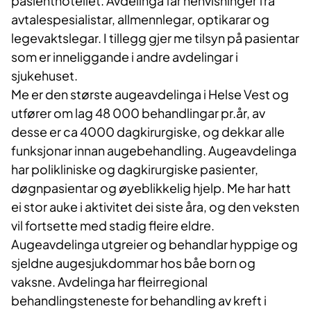
pasienthotellet. Avdelinga får henvisninger frå
avtalespesialistar, allmennlegar, optikarar og
legevaktslegar. I tillegg gjer me tilsyn på pasientar
som er inneliggande i andre avdelingar i
sjukehuset.
Me er den største augeavdelinga i Helse Vest og
utfører om lag 48 000 behandlingar pr.år, av
desse er ca 4000 dagkirurgiske, og dekkar alle
funksjonar innan augebehandling. Augeavdelinga
har polikliniske og dagkirurgiske pasienter,
døgnpasientar og øyeblikkelig hjelp. Me har hatt
ei stor auke i aktivitet dei siste åra, og den veksten
vil fortsette med stadig fleire eldre.
Augeavdelinga utgreier og behandlar hyppige og
sjeldne augesjukdommar hos båe born og
vaksne. Avdelinga har fleirregional
behandlingsteneste for behandling av kreft i