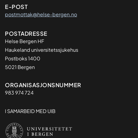
E-POST
postmottak@helse-bergen.no
Adresse
POSTADRESSE
Helse Bergen HF
Haukeland universitetssjukehus
Postboks 1400
5021 Bergen
Organisasjon
ORGANISASJONSNUMMER
983 974 724
I SAMARBEID MED UIB