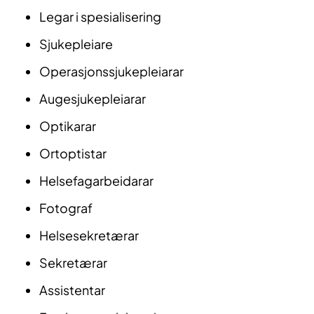
Legar i spesialisering
Sjukepleiare
Operasjonssjukepleiarar
Augesjukepleiarar
Optikarar
Ortoptistar
Helsefagarbeidarar
Fotograf
Helsesekretærar
Sekretærar
Assistentar