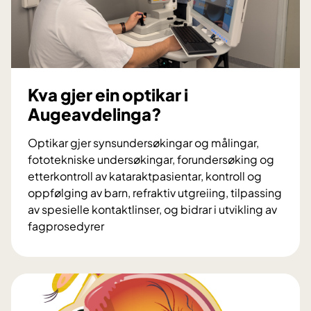
e
l
i
i
n
n
o
g
r
a
t
Kva gjer ein optikar i
?
o
Augeavdelinga?
p
t
Optikar gjer synsundersøkingar og målingar,
i
fototekniske undersøkingar, forundersøking og
s
etterkontroll av kataraktpasientar, kontroll og
t
oppfølging av barn, refraktiv utgreiing, tilpassing
i
av spesielle kontaktlinser, og bidrar i utvikling av
A
fagprosedyrer
u
K
g
v
e
a
a
g
v
j