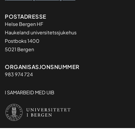
Adresse
POSTADRESSE
Helse Bergen HF
Haukeland universitetssjukehus
Postboks 1400
5021 Bergen
Organisasjon
ORGANISASJONSNUMMER
983 974 724
I SAMARBEID MED UIB