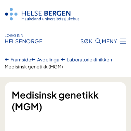
Hopp
til
innhald
LOGG INN
HELSENORGE
SØK
MENY
Framside
Avdelingar
Laboratorie­klinikken
Medisinsk genetikk (MGM)
Medisinsk genetikk
(MGM)