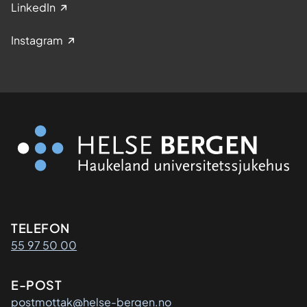
LinkedIn
Instagram
Kontaktinformasjon
TELEFON
55 97 50 00
E-POST
postmottak@helse-bergen.no