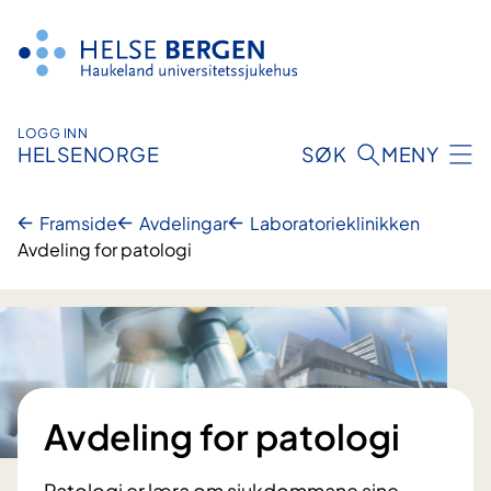
Hopp
til
innhald
LOGG INN
HELSENORGE
SØK
MENY
Framside
Avdelingar
Laboratorie­klinikken
Avdeling for patologi
Avdeling for patologi
Patologi er læra om sjukdommane sine