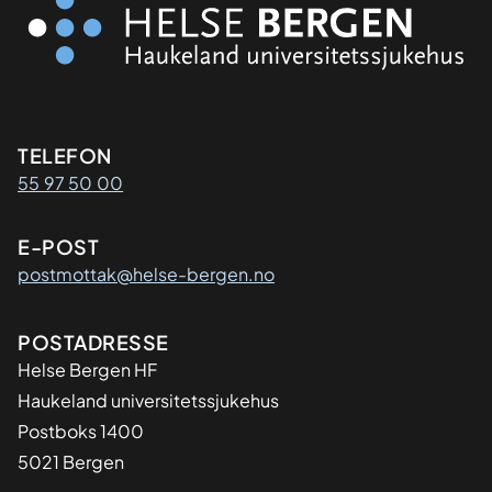
Kontaktinformasjon
TELEFON
55 97 50 00
E-POST
postmottak@helse-bergen.no
Adresse
POSTADRESSE
Helse Bergen HF
Haukeland universitetssjukehus
Postboks 1400
5021 Bergen