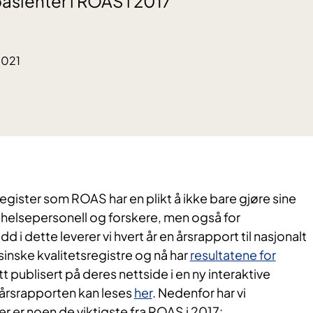
 pasienter i ROAS i 2017
2021
register som ROAS har en plikt å ikke bare gjøre sine
r helsepersonell og forskere, men også for
 i dette leverer vi hvert år en årsrapport til nasjonalt
sinske kvalitetsregistre og nå har
resultatene for
itt publisert på deres nettside i en ny interaktive
 årsrapporten kan leses
her
. Nedenfor har vi
r er noen de viktigste fra ROAS i 2017: