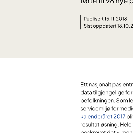
førte til 98 nye
Publisert 15.11.2018
Sist oppdatert 18.10.
Ett nasjonalt pasient
data tilgjengelige fo
befolkningen. Som ledd
servicemiljø for medi
kalenderåret 2017
bl
resultatløsning. Hele
beskrevet det vi mene