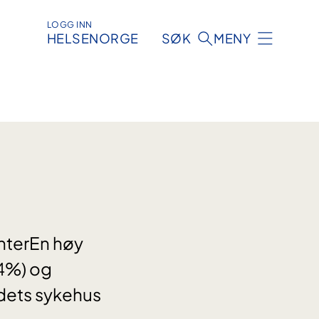
LOGG INN
HELSENORGE
SØK
MENY
nterEn høy
94%) og
ndets sykehus