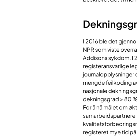
Dekningsg
I 2016 ble det gjenn
NPR som viste overra
Addisons sykdom. I 
registeransvarlige le
journalopplysninger
mengde feilkoding av
nasjonale dekningsg
dekningsgrad > 80 % 
For å nå målet om øk
samarbeidspartnere ti
kvalitetsforbedringsm
registeret mye tid på