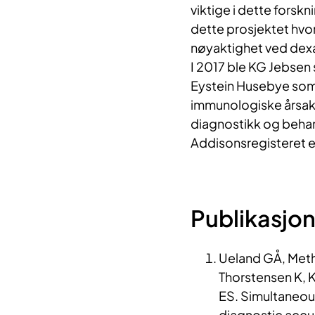
viktige i dette forskn
dette prosjektet hvor
nøyaktighet ved dexa
I 2017 ble KG Jebse
Eystein Husebye som 
immunologiske årsake
diagnostikk og behan
Addisonsregisteret er
Publikasjo
Ueland GÅ, Methl
Thorstensen K, 
ES. Simultaneou
diagnostic accu