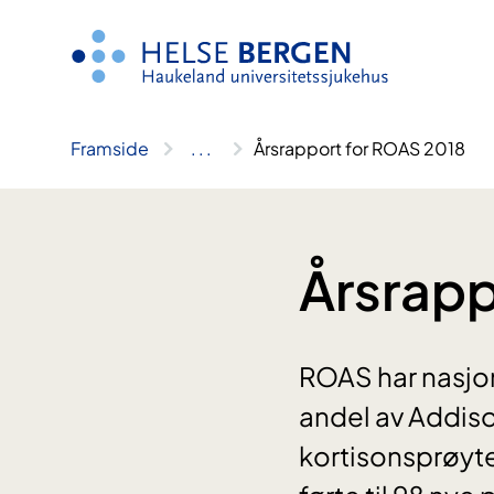
Hopp
til
innhald
Framside
..
.
Årsrapport for ROAS 2018
Årsrapp
ROAS har nasjo
andel av Addiso
kortisonsprøyte