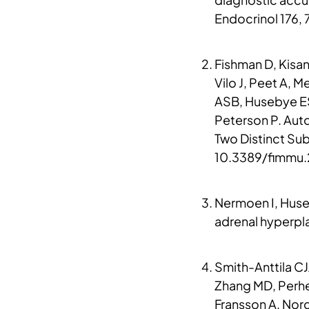
Endocrinol 176, 
Fishman D, Kisan
Vilo J, Peet A, M
ASB, Husebye ES,
Peterson P. Aut
Two Distinct Sub
10.3389/fimmu.2
Nermoen I, Huse
adrenal hyperpla
Smith-Anttila CJ
Zhang MD, Perhe
Fransson A, Nord