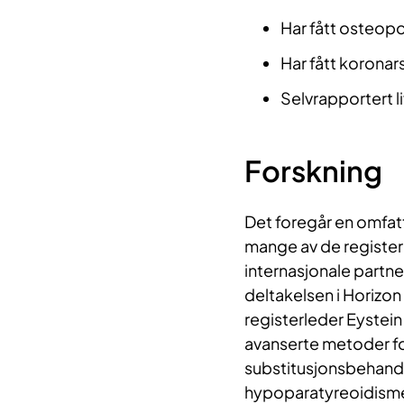
Har fått osteopo
Har fått korona
Selvrapportert 
Forskning
Det foregår en omfat
mange av de register
internasjonale partner
deltakelsen i Horizo
registerleder Eystei
avanserte metoder fo
substitusjonsbehand
hypoparatyreoidisme.