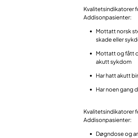
Kvalitetsindikatorer 
Addisonpasienter:
Mottatt norsk st
skade eller syk
Mottatt og fått 
akutt sykdom
Har hatt akutt bi
Har noen gang de
Kvalitetsindikatorer 
Addisonpasienter:
Døgndose og anta