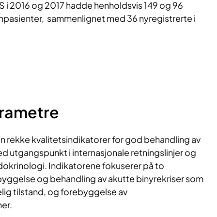
AS i 2016 og 2017 hadde henholdsvis 149 og 96
npasienter, sammenlignet med 36 nyregistrerte i
arametre
n rekke kvalitetsindikatorer for god behandling av
utgangspunkt i internasjonale retningslinjer og
ndokrinologi. Indikatorene fokuserer på to
yggelse og behandling av akutte binyrekriser som
lig tilstand, og forebyggelse av
er.