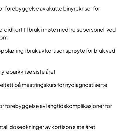
for forebyggelse av akutte binyrekriser for
eroidkort til bruk i møte med helsepersonell ved
dom
opplæring i bruk av kortisonsprøyte for bruk ved
nyrebarkkrise siste året
ltatt på mestringskurs for nydiagnostiserte
for forebyggelse av langtidskomplikasjoner for
ll doseøkninger av kortison siste året