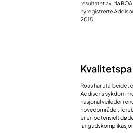
resultatet av, da RO
nyregistrerte Addiso
2015.
Kvalitetsp
Roas har utarbeidet e
Addisons sykdom med 
nasjonal veileder i e
hovedområder, foreb
er en potensielt døde
langtidskomplikasjon