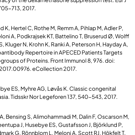
705-713, 2017.
d K, Hertel C, Rothe M, Remm A, Pihlap M, Adler P,
eloni A, Podkrajsek KT, Battelino T, Bruserud Ø, Wolff
 Kluger N, Krohn K, Ranki A, Peterson H, Hayday A,
oantibody Repertoire in APECED Patients Targets
groups of Proteins. Front Immunol 8, 976. doi:
017.00976. eCollection 2017.
bye ES, Myhre AG, Løvås K. Classic congenital
sia. Tidsskr Nor Legeforen 137, 540-543, 2017.
A, Bensing S, Alimohammadi M, Dalin F, Oscarson M,
entupa J, Husebye ES, Gustafsson J, Björklund P,
mark G, Rönnblom L, Meloni A, Scott RJ, Hökfelt T,