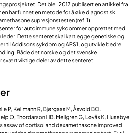
ingsprosjektet. Det ble i 2017 publisert en artikkel fra
 en har funnet en metode for å øke diagnostisk
methasone supresjonstesten (ref. 1).
n senter for autoimmune sykdommer opprettet med
leder. Dette senteret skal kartlegge genetiske og
r til Addisons sykdom og APS1, og utvikle bedre
dling. Både det norske og det svenske
 svært viktige deler av dette senteret.
ner
ie P, Kellmann R, Bjørgaas M, Åsvold BO,
Kelp O, Thordarson HB, Mellgren G, Løvås K, Husebye
s assay of cortisol and dexamethasone improved
racy of the dexamethasone suppression test. Eur J