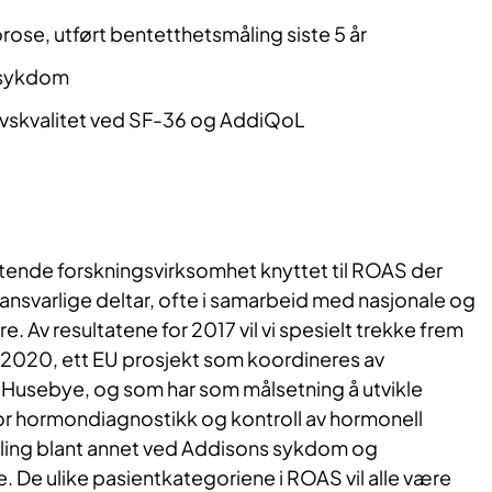
rose, utført bentetthetsmåling siste 5 år
rsykdom
livskvalitet ved SF-36 og AddiQoL
tende forskningsvirksomhet knyttet til ROAS der
ansvarlige deltar, ofte i samarbeid med nasjonale og
e. Av resultatene for 2017 vil vi spesielt trekke frem
n 2020, ett EU prosjekt som koordineres av
n Husebye, og som har som målsetning å utvikle
r hormondiagnostikk og kontroll av hormonell
ling blant annet ved Addisons sykdom og
 De ulike pasientkategoriene i ROAS vil alle være