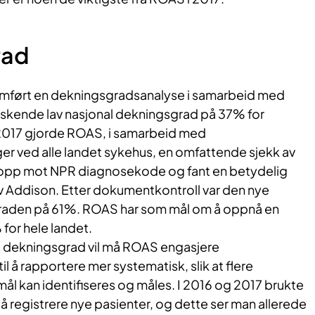
rad
omført en dekningsgradsanalyse i samarbeid med
skende lav nasjonal dekningsgrad på 37% for
2017 gjorde ROAS, i samarbeid med
ger ved alle landet sykehus, en omfattende sjekk av
 opp mot NPR diagnosekode og fant en betydelig
 Addison. Etter dokumentkontroll var den nye
raden på 61%. ROAS har som mål om å oppnå en
for hele landet.
t dekningsgrad vil må ROAS engasjere
l å rapportere mer systematisk, slik at flere
ål kan identifiseres og måles. I 2016 og 2017 brukte
 å registrere nye pasienter, og dette ser man allerede