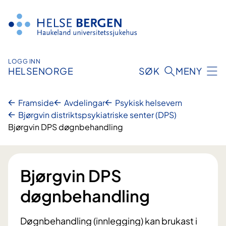
Hopp
til
innhald
LOGG INN
HELSENORGE
SØK
MENY
Framside
Avdelingar
Psykisk helsevern
Bjørgvin distriktspsykiatriske senter (DPS)
Bjørgvin DPS døgnbehandling
Bjørgvin DPS
døgnbehandling
Døgnbehandling (innlegging) kan brukast i