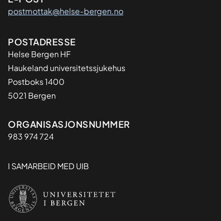
postmottak@helse-bergen.no
Adresse
POSTADRESSE
Helse Bergen HF
Haukeland universitetssjukehus
Postboks 1400
5021 Bergen
Organisasjon
ORGANISASJONSNUMMER
983 974 724
I SAMARBEID MED UIB