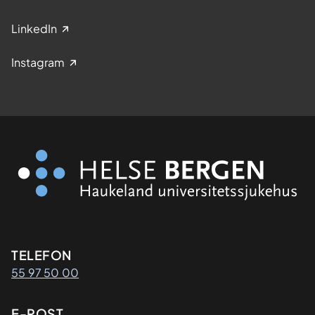
LinkedIn
Instagram
Kontaktinformasjon
TELEFON
55 97 50 00
E-POST