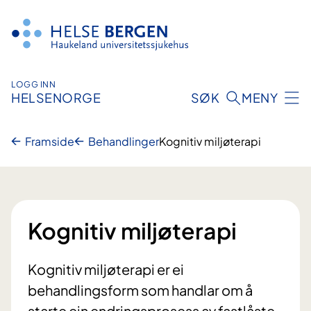
Hopp
til
innhald
LOGG INN
HELSENORGE
SØK
MENY
Framside
Behandlinger
Kognitiv miljøterapi
Kognitiv miljøterapi
Kognitiv miljøterapi er ei
behandlingsform som handlar om å
starte ein endringsprosess av fastlåste