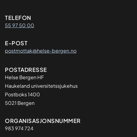
Kontaktinformasjon
TELEFON
55 97 50 00
E-POST
postmottak@helse-bergen.no
Adresse
POSTADRESSE
Helse Bergen HF
Haukeland universitetssjukehus
Postboks 1400
5021 Bergen
Organisasjon
ORGANISASJONSNUMMER
983 974 724