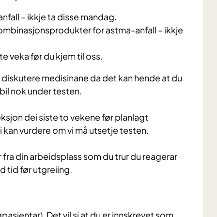
fall – ikkje ta disse mandag.
mbinasjonsprodukter for astma-anfall – ikkje
te veka før du kjem til oss.
r å diskutere medisinane da det kan hende at du
abil nok under testen.
feksjon dei siste to vekene før planlagt
 vi kan vurdere om vi må utsetje testen.
r fra din arbeidsplass som du trur du reagerar
od tid før utgreiing.
asientar). Det vil si at du er innskrevet som