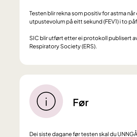
Testen blir rekna som positiv for astma nå
utpustevolum på eitt sekund (FEV1) i to på
SIC blir utført etter ei protokoll publiser
Respiratory Society (ERS).
Før
Dei siste dagane før testen skal du UNNG