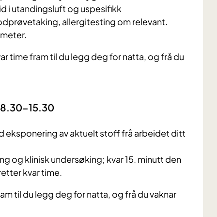
d i utandingsluft og uspesifikk
odprøvetaking, allergitesting om relevant.
ometer.
r time fram til du legg deg for natta, og frå du
 08.30-15.30
eksponering av aktuelt stoff frå arbeidet ditt
g og klinisk undersøking; kvar 15. minutt den
etter kvar time.
am til du legg deg for natta, og frå du vaknar