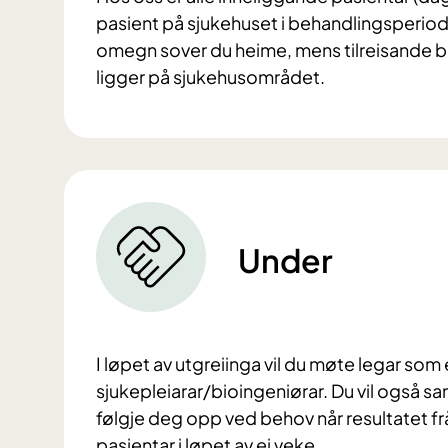
pasient på sjukehuset i behandlingsperiode
omegn sover du heime, mens tilreisande bu
ligger på sjukehusområdet.
Under
I løpet av utgreiinga vil du møte legar som
sjukepleiarar/bioingeniørar. Du vil også sa
følgje deg opp ved behov når resultatet frå u
pasientar i løpet av ei veke.