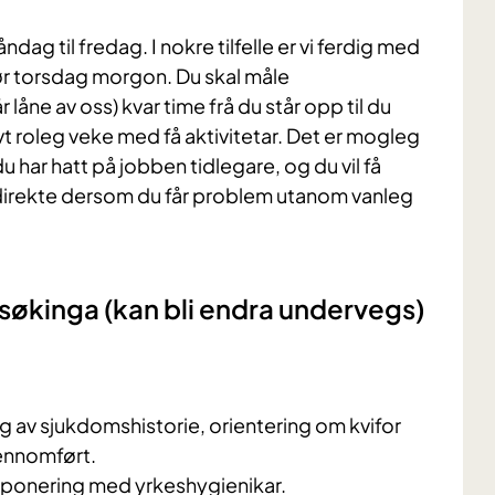
ndag til fredag. I nokre tilfelle er vi ferdig med
 før torsdag morgon. Du skal måle
låne av oss) kvar time frå du står opp til du
vt roleg veke med få aktivitetar. Det er mogleg
 har hatt på jobben tidlegare, og du vil få
e direkte dersom du får problem utanom vanleg
søkinga (kan bli endra undervegs)
av sjukdomshistorie, orientering om kvifor
jennomført.
ponering med yrkeshygienikar.