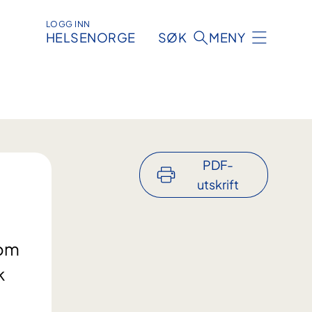
LOGG INN
HELSENORGE
SØK
MENY
PDF-
utskrift
 om
k