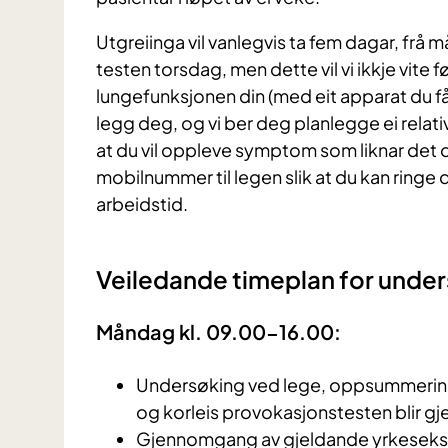
Utgreiinga vil vanlegvis ta fem dagar, frå må
testen torsdag, men dette vil vi ikkje vite
lungefunksjonen din (med eit apparat du får 
legg deg, og vi ber deg planlegge ei relati
at du vil oppleve symptom som liknar det du
mobilnummer til legen slik at du kan ring
arbeidstid.
Veiledande timeplan for under
Måndag kl. 09.00-16.00:
Undersøking ved lege, oppsummering 
og korleis provokasjonstesten blir g
Gjennomgang av gjeldande yrkeseks