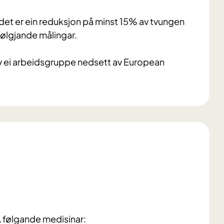
r det er ein reduksjon på minst 15% av tvungen
følgjande målingar.
t av ei arbeidsgruppe nedsett av European
Å følgande medisinar: