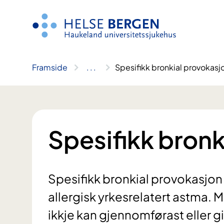
Hopp
til
innhald
Framside
..
.
Spesifikk bronkial provokasj
Spesifikk bronk
Spesifikk bronkial provokasjon 
allergisk yrkesrelatert astma. 
ikkje kan gjennomførast eller gir