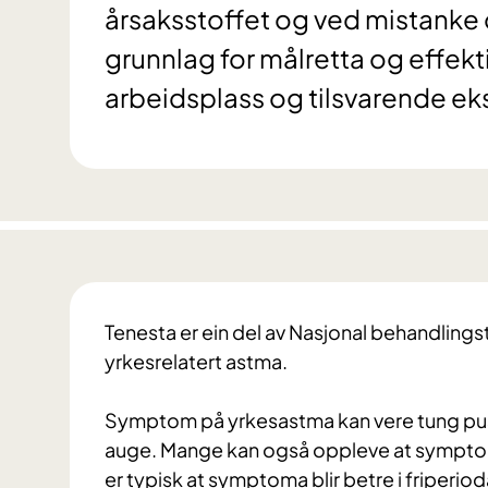
årsaksstoffet og ved mistanke 
grunnlag for målretta og effekt
arbeidsplass og tilsvarende ek
Tenesta er ein del av Nasjonal behandlings
yrkesrelatert astma.
Symptom på yrkesastma kan vere tung pust,
auge. Mange kan også oppleve at symptoma
er typisk at symptoma blir betre i friperiod