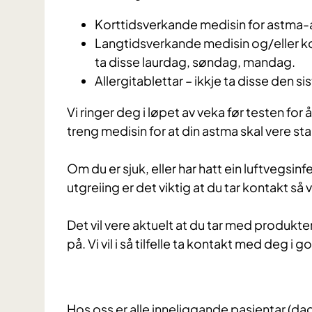
Korttidsverkande medisin for astma-an
Langtidsverkande medisin og/eller ko
ta disse laurdag, søndag, mandag.
Allergitablettar – ikkje ta disse den sis
Vi ringer deg i løpet av veka før testen fo
treng medisin for at din astma skal vere st
Om du er sjuk, eller har hatt ein luftvegsin
utgreiing er det viktig at du tar kontakt så
Det vil vere aktuelt at du tar med produkte
på. Vi vil i så tilfelle ta kontakt med deg i g
Hos oss er alle inneliggande pasientar (dagp