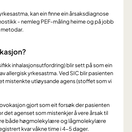
yrkesastma, kan ein finne ein årsaksdiagnose
nostikk - nemleg PEF-måling heime og på jobb
 metodar.
okasjon?
fikk inhalasjonsutfordring) blir sett på som ein
v allergisk yrkesastma. Ved SIC blir pasienten
det mistenkte utløysande agens (stoffet som vi
rovokasjon gjort som eit forsøk der pasienten
or det agenset som mistenkjer å vere årsak til
 vere både høgmolekylære og lågmolekylære
registrert kvar våkne time i 4-5 dager.