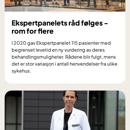
e
l
e
Ekspertpanelets råd følges -
t
rom for flere
e
v
I 2020 gav Ekspertpanelet 115 pasienter med
a
begrenset levetid en ny vurdering av deres
l
behandlingsmuligheter. Rådene blir fulgt, mens
u
det er stor variasjon i antall henvendelser fra ulike
e
sykehus.
r
E
t
k
s
p
e
r
t
p