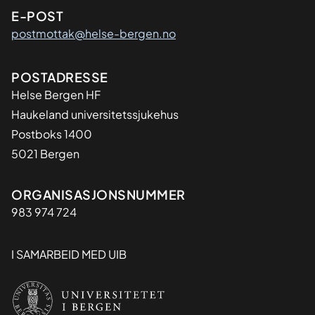
E-POST
postmottak@helse-bergen.no
Adresse
POSTADRESSE
Helse Bergen HF
Haukeland universitetssjukehus
Postboks 1400
5021 Bergen
Organisasjon
ORGANISASJONSNUMMER
983 974 724
I SAMARBEID MED UIB