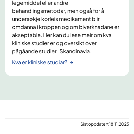
E
legemiddel eller andre
k
behandlingsmetodar, men også for å
s
undersøkje korleis medikament blir
p
omdanna i kroppen og om biverknadane er
e
akseptable. Her kan du lese meir om kva
r
kliniske studier er og oversikt over
t
pågåande studier i Skandinavia.
p
a
Kva er kliniske studiar?
n
e
l
e
t
Sist oppdatert 18.11.2025