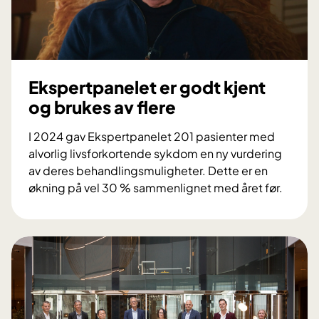
Ekspertpanelet er godt kjent
og brukes av flere
I 2024 gav Ekspertpanelet 201 pasienter med
alvorlig livsforkortende sykdom en ny vurdering
av deres behandlingsmuligheter. Dette er en
økning på vel 30 % sammenlignet med året før.
E
k
s
p
e
r
t