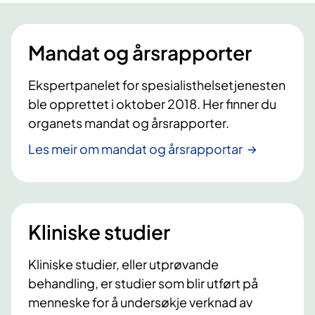
e
r
Mandat og årsrapporter
d
u
h
Ekspertpanelet for spesialisthelsetjenesten
e
ble opprettet i oktober 2018. Her finner du
n
organets mandat og årsrapporter.
v
Les meir om mandat og årsrapportar
e
n
d
e
l
Kliniske studier
s
e
Kliniske studier, eller utprøvande
t
behandling, er studier som blir utført på
i
menneske for å undersøkje verknad av
l