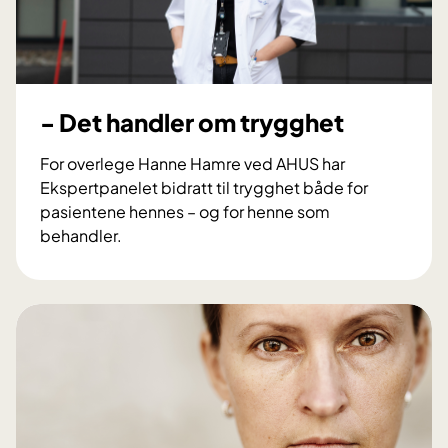
a
n
e
l
e
- Det handler om trygghet
t
s
For overlege Hanne Hamre ved AHUS har
r
Ekspertpanelet bidratt til trygghet både for
å
pasientene hennes – og for henne som
d
behandler.
f
-
ø
D
l
e
g
t
e
h
s
a
-
n
r
d
o