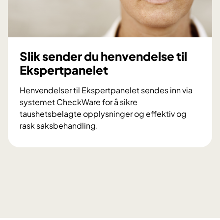
l
m
e
f
r
o
o
r
m
Slik sender du henvendelse til
f
t
Ekspertpanelet
l
r
e
y
Henvendelser til Ekspertpanelet sendes inn via
r
g
systemet CheckWare for å sikre
e
g
taushetsbelagte opplysninger og effektiv og
h
rask saksbehandling.
e
S
t
l
i
k
s
e
n
d