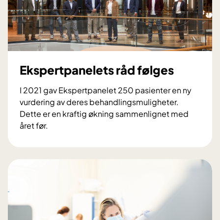
p
a
n
e
l
e
Ekspertpanelets råd følges
t
e
I 2021 gav Ekspertpanelet 250 pasienter en ny
r
vurdering av deres behandlingsmuligheter.
g
Dette er en kraftig økning sammenlignet med
o
året før.
d
E
t
k
k
s
j
p
e
e
n
r
t
t
o
p