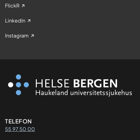
FlickR
LinkedIn
Instagram
Kontaktinformasjon
TELEFON
55 97 50 00