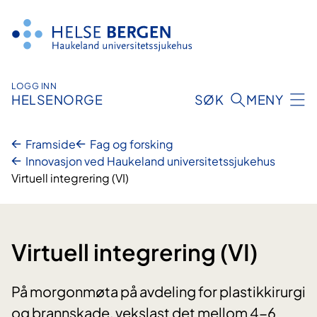
Hopp
til
innhald
LOGG INN
HELSENORGE
SØK
MENY
Framside
Fag og forsking
Innovasjon ved Haukeland universitetssjukehus
Virtuell integrering (VI)
Virtuell integrering (VI)
På morgonmøta på avdeling for plastikkirurgi
og brannskade, vekslast det mellom 4-6