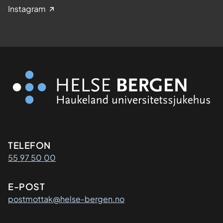
Instagram
Kontaktinformasjon
TELEFON
55 97 50 00
E-POST
postmottak@helse-bergen.no