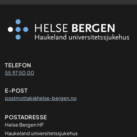
Kontaktinformasjon
TELEFON
55 97 50 00
E-POST
postmottak@helse-bergen.no
Adresse
POSTADRESSE
Helse Bergen HF
Haukeland universitetssjukehus