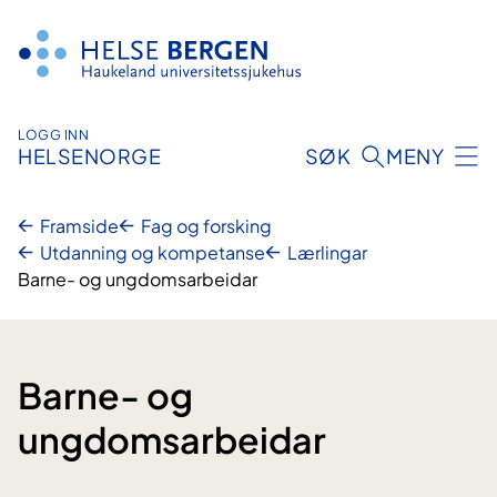
Hopp
til
innhald
LOGG INN
HELSENORGE
SØK
MENY
Framside
Fag og forsking
Utdanning og kompetanse
Lærlingar
Barne- og ungdomsarbeidar
Barne- og
ungdomsarbeidar