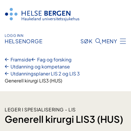
Hopp
til
innhald
LOGG INN
HELSENORGE
SØK
MENY
Framside
Fag og forsking
Utdanning og kompetanse
Utdanningsplaner LIS 2 og LIS 3
Generell kirurgi LIS3 (HUS)
LEGER I SPESIALISERING - LIS
Generell kirurgi LIS3 (HUS)