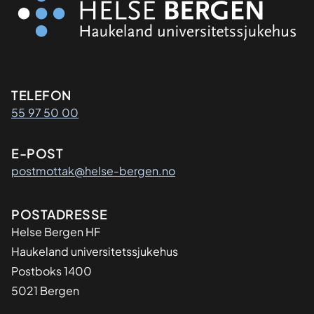
Kontaktinformasjon
TELEFON
55 97 50 00
E-POST
postmottak@helse-bergen.no
Adresse
POSTADRESSE
Helse Bergen HF
Haukeland universitetssjukehus
Postboks 1400
5021 Bergen