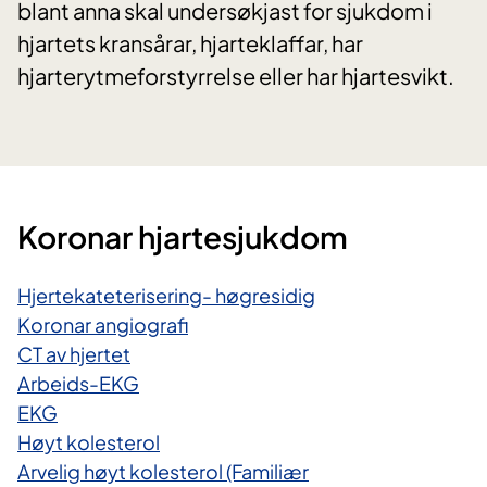
blant anna skal undersøkjast for sjukdom i
hjartets kransårar, hjarteklaffar, har
hjarterytmeforstyrrelse eller har hjartesvikt.
Koronar hjartesjukdom
Hjertekateterisering- høgresidig
Koronar angiografi
CT av hjertet
Arbeids-EKG
EKG
Høyt kolesterol
Arvelig høyt kolesterol (Familiær