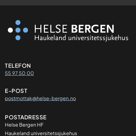
Kontaktinformasjon
TELEFON
55 97 50 00
E-POST
postmottak@helse-bergen.no
Adresse
POSTADRESSE
Helse Bergen HF
Haukeland universitetssjukehus