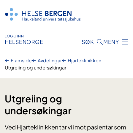
Hopp
til
innhald
LOGG INN
HELSENORGE
SØK
MENY
Framside
Avdelingar
Hjarteklinikken
Utgreiing og undersøkingar
Utgreiing og
undersøkingar
Ved Hjarteklinikken tar vi imot pasientar som