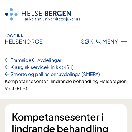
Hopp
til
innhald
LOGG INN
HELSENORGE
SØK
MENY
Framside
Avdelingar
Kirurgisk serviceklinikk (KSK)
Smerte og palliasjonsavdelinga (SMEPA)
Kompetansesenter i lindrande behandling Helseregion
Vest (KLB)
Kompetansesenter i
lindrande behandling