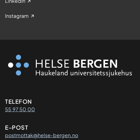
LinkedIn
Instagram
Kontaktinformasjon
TELEFON
55 97 50 00
E-POST
postmottak@helse-bergen.no