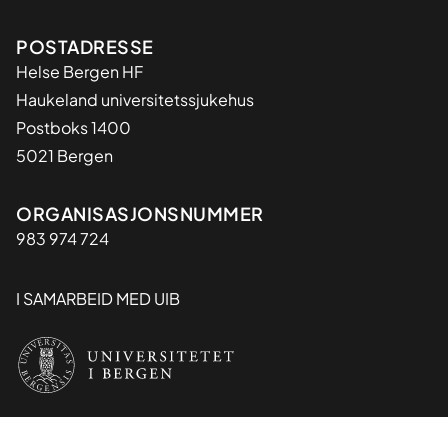
Adresse
POSTADRESSE
Helse Bergen HF
Haukeland universitetssjukehus
Postboks 1400
5021 Bergen
Organisasjon
ORGANISASJONSNUMMER
983 974 724
I SAMARBEID MED UIB