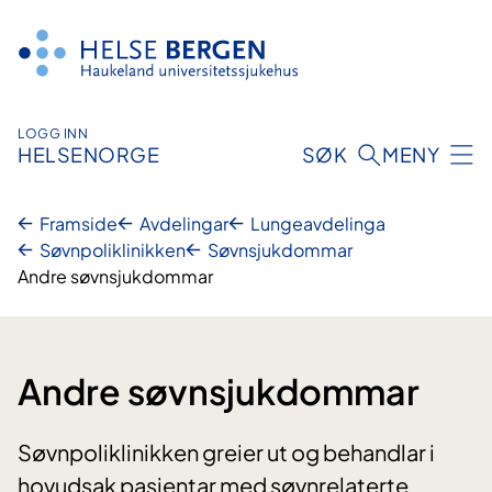
Hopp
til
innhald
LOGG INN
HELSENORGE
SØK
MENY
Framside
Avdelingar
Lungeavdelinga
Søvnpoliklinikken
Søvnsjukdommar
Andre søvnsjukdommar
Andre søvnsjukdommar
Søvnpoliklinikken greier ut og behandlar i
hovudsak pasientar med søvnrelaterte