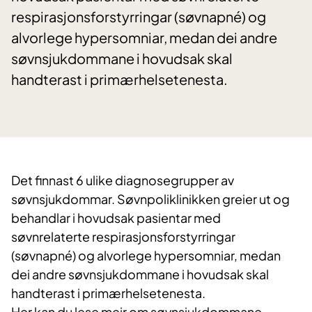
respirasjonsforstyrringar (søvnapné) og
alvorlege hypersomniar, medan dei andre
søvnsjukdommane i hovudsak skal
handterast i primærhelsetenesta.
Det finnast 6 ulike diagnosegrupper av
søvnsjukdommar. Søvnpoliklinikken greier ut og
behandlar i hovudsak pasientar med
søvnrelaterte respirasjonsforstyrringar
(søvnapné) og alvorlege hypersomniar, medan
dei andre søvnsjukdommane i hovudsak skal
handterast i primærhelsetenesta.
Her kan du lese meir om søvnsjukdommane