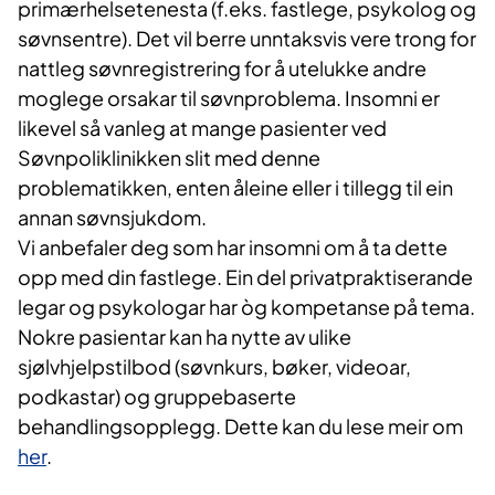
primærhelsetenesta (f.eks. fastlege, psykolog og
søvnsentre). Det vil berre unntaksvis vere trong for
nattleg søvnregistrering for å utelukke andre
moglege orsakar til søvnproblema. Insomni er
likevel så vanleg at mange pasienter ved
Søvnpoliklinikken slit med denne
problematikken, enten åleine eller i tillegg til ein
annan søvnsjukdom.
Vi anbefaler deg som har insomni om å ta dette
opp med din fastlege. Ein del privatpraktiserande
legar og psykologar har òg kompetanse på tema.
Nokre pasientar kan ha nytte av ulike
sjølvhjelpstilbod (søvnkurs, bøker, videoar,
podkastar) og gruppebaserte
behandlingsopplegg. Dette kan du lese meir om
her
.