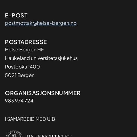
E-POST
postmottak@helse-bergen.no
Adresse
POSTADRESSE
Helse Bergen HF
Haukeland universitetssjukehus
Postboks 1400
5021 Bergen
Organisasjon
ORGANISASJONSNUMMER
983 974 724
I SAMARBEID MED UIB