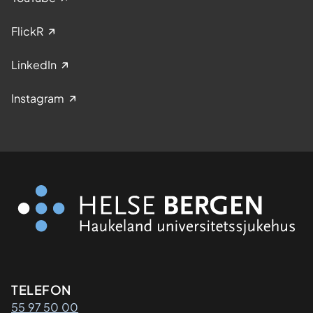
FlickR
LinkedIn
Instagram
Kontaktinformasjon
TELEFON
55 97 50 00