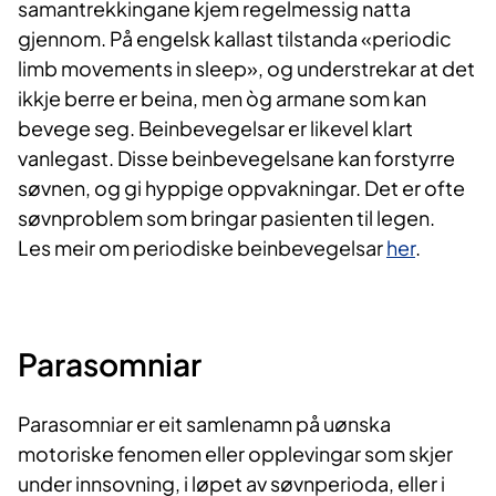
samantrekkingane kjem regelmessig natta
gjennom. På engelsk kallast tilstanda «periodic
limb movements in sleep», og understrekar at det
ikkje berre er beina, men òg armane som kan
bevege seg. Beinbevegelsar er likevel klart
vanlegast. Disse beinbevegelsane kan forstyrre
søvnen, og gi hyppige oppvakningar. Det er ofte
søvnproblem som bringar pasienten til legen.
Les meir om periodiske beinbevegelsar
her
.
Parasomniar
Parasomniar er eit samlenamn på uønska
motoriske fenomen eller opplevingar som skjer
under innsovning, i løpet av søvnperioda, eller i