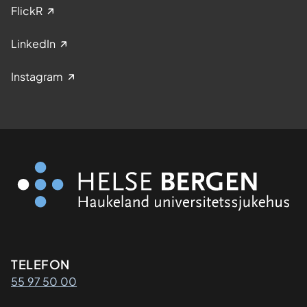
FlickR
LinkedIn
Instagram
Kontaktinformasjon
TELEFON
55 97 50 00