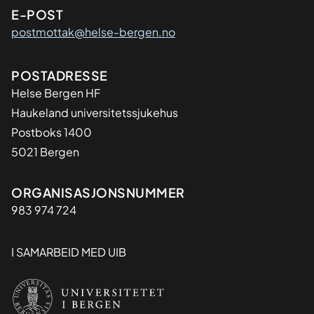
E-POST
postmottak@helse-bergen.no
Adresse
POSTADRESSE
Helse Bergen HF
Haukeland universitetssjukehus
Postboks 1400
5021 Bergen
Organisasjon
ORGANISASJONSNUMMER
983 974 724
I SAMARBEID MED UIB