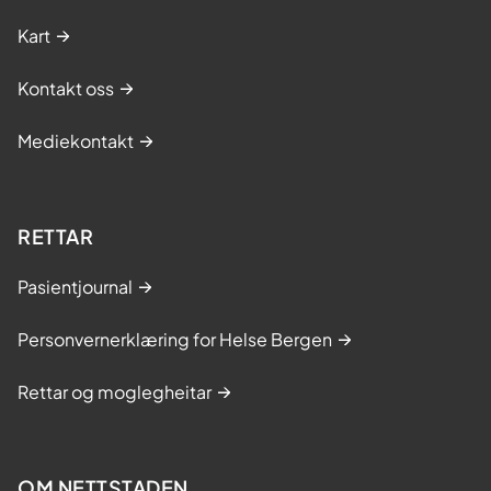
s
Kart
e
r
Kontakt oss
e
b
Mediekontakt
e
t
r
e
RETTAR
m
e
Pasientjournal
d
e
Personvernerklæring for Helse Bergen
i
n
Rettar og moglegheitar
a
f
a
OM NETTSTADEN
s