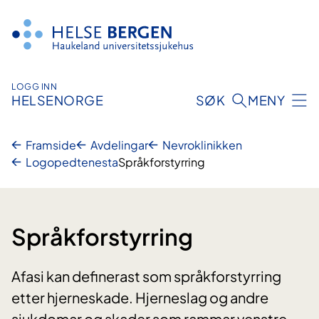
Hopp
til
innhald
LOGG INN
HELSENORGE
SØK
MENY
Framside
Avdelingar
Nevroklinikken
Logopedtenesta
Språkforstyrring
Språkforstyrring
Afasi kan definerast som språkforstyrring
etter hjerneskade. Hjerneslag og andre
sjukdomar og skader som rammar venstre