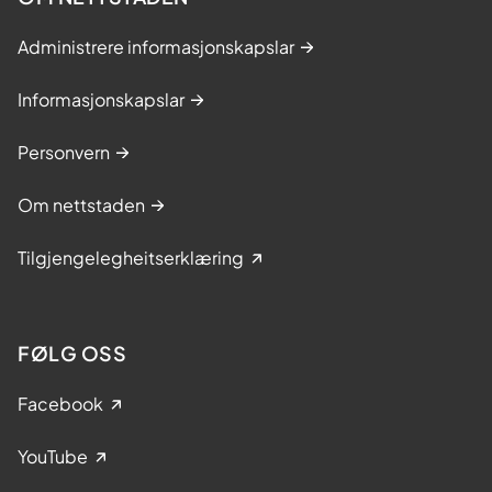
i
Administrere informasjonskapslar
r
a
Informasjonskapslar
m
m
Personvern
a
?
Om nettstaden
Tilgjengelegheitserklæring
FØLG OSS
Facebook
YouTube