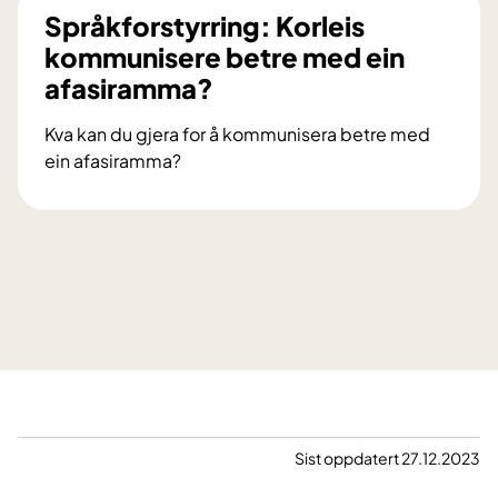
å
Språkforstyrring: Korleis
k
kommunisere betre med ein
f
afasiramma?
o
r
Kva kan du gjera for å kommunisera betre med
s
ein afasiramma?
t
S
y
p
r
r
r
å
i
k
n
f
g
o
:
r
K
s
a
t
n
y
Sist oppdatert 27.12.2023
a
r
f