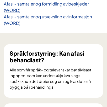
Afasi - samtaler og formidling av beskjeder
(WORD)
Afasi - samtaler og utveksling av infor​masjon
(WORD)
Språkforstyrring: Kan afasi
behandlast?
Alle som får språk- og talevanskar bør tilvisast
logoped, som kan undersøkja kva slags
språkskade det dreier seg om og kva det er å
byggja på i behandlinga.
S
p
r