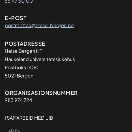
55 97 50 00
E-POST
postmottak@helse-bergen.no
Adresse
POSTADRESSE
Helse Bergen HF
Haukeland universitetssjukehus
Postboks 1400
5021 Bergen
Organisasjon
ORGANISASJONSNUMMER
983 974 724
I SAMARBEID MED UIB