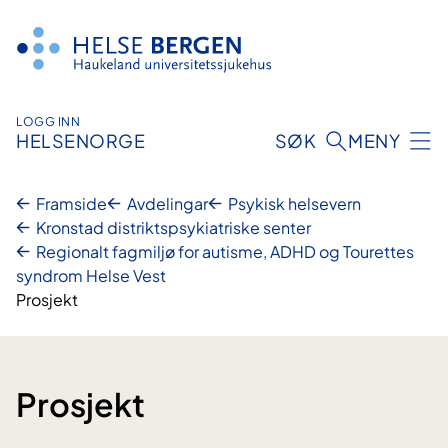
Hopp
til
innhald
LOGG INN
HELSENORGE
SØK
MENY
Framside
Avdelingar
Psykisk helsevern
Kronstad distriktspsykiatriske senter
Regionalt fagmiljø for autisme, ADHD og Tourettes
syndrom Helse Vest
Prosjekt
Prosjekt