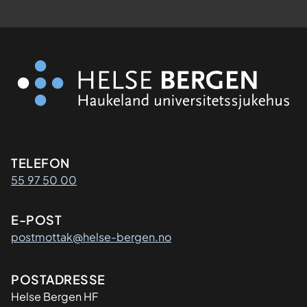
Kontaktinformasjon
TELEFON
55 97 50 00
E-POST
postmottak@helse-bergen.no
Adresse
POSTADRESSE
Helse Bergen HF