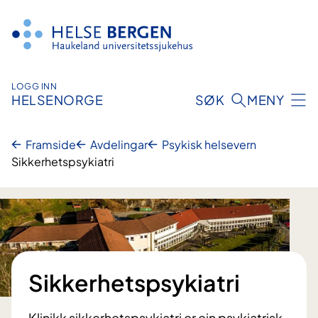
Hopp
til
innhald
LOGG INN
HELSENORGE
SØK
MENY
Framside
Avdelingar
Psykisk helsevern
Sikkerhetspsykiatri
Sikkerhetspsykiatri
Klinikk sikkerhetspsykiatri er ein psykiatrisk