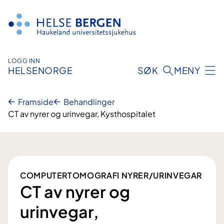
Hopp
til
innhald
LOGG INN
HELSENORGE
SØK
MENY
Framside
Behandlinger
CT av nyrer og urinvegar, Kysthospitalet
COMPUTERTOMOGRAFI NYRER/URINVEGAR
CT av nyrer og
urinvegar,