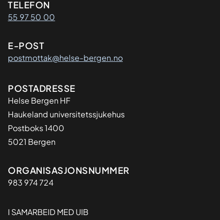
Kontaktinformasjon
TELEFON
55 97 50 00
E-POST
postmottak@helse-bergen.no
Adresse
POSTADRESSE
Helse Bergen HF
Haukeland universitetssjukehus
Postboks 1400
5021 Bergen
Organisasjon
ORGANISASJONSNUMMER
983 974 724
I SAMARBEID MED UIB