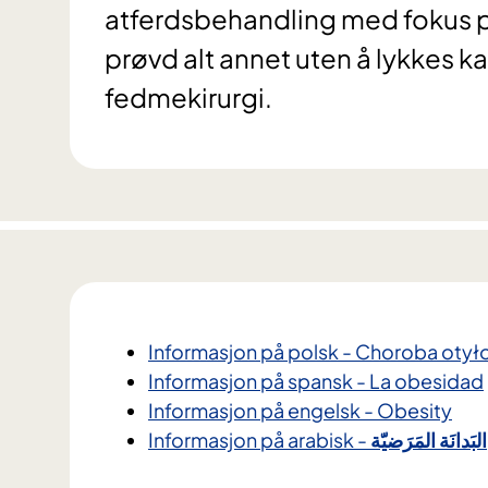
atferdsbehandling med fokus på 
prøvd alt annet uten å lykkes ka
fedmekirurgi.
Informasjon på polsk - Choroba otył
Informasjon på spansk - La obesidad
Informasjon på engelsk - Obesity
Informasjon på arabisk -
المَرَضيّة
البَدانَة