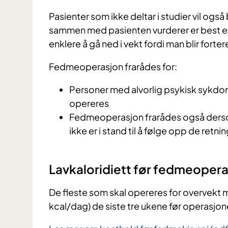
Pasienter som ikke deltar i studier vil og
sammen med pasienten vurderer er best e
enklere å gå ned i vekt fordi man blir fort
Fedmeoperasjon frarådes for:
Personer med alvorlig psykisk sykdom 
opereres
Fedmeoperasjon frarådes også dersom 
ikke er i stand til å følge opp de retn
Lavkaloridiett før fedmeoper
De fleste som skal opereres for overvekt
kcal/dag) de siste tre ukene før operasjon