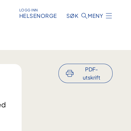
LOGG INN
HELSENORGE
SØK
MENY
PDF-
utskrift
ed