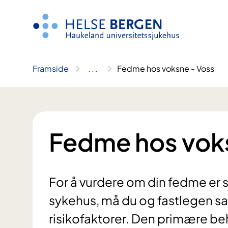
Hopp
til
innhald
Framside
..
.
Fedme hos voksne - Voss
Fedme hos vok
For å vurdere om din fedme er 
sykehus, må du og fastlegen s
risikofaktorer. Den primære be