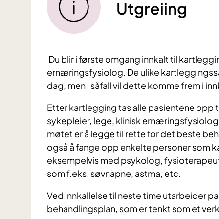
Utgreiing
Du blir i første omgang innkalt til kartlegg
ernæringsfysiolog. De ulike kartleggings
dag, men i såfall vil dette komme frem i in
Etter kartlegging tas alle pasientene opp t
sykepleier, lege, klinisk ernæringsfysiol
møtet er å legge til rette for det beste be
også å fange opp enkelte personer som ka
eksempelvis med psykolog, fysioterapeut e
som f.eks. søvnapne, astma, etc.
Ved innkallelse til neste time utarbeider pa
behandlingsplan, som er tenkt som et ver