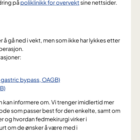
ndring på
poliklinikk for overvekt
sine nettsider.
å gå ned i vekt, men som ikke har lykkes etter
perasjon.
rasjoner:
-gastric bypass, OAGB)
B)
n kan informere om. Vi trenger imidlertid mer
etode som passer best for den enkelte, samt om
g hvordan fedmekirurgi virker i
urt om de ønsker å være med i