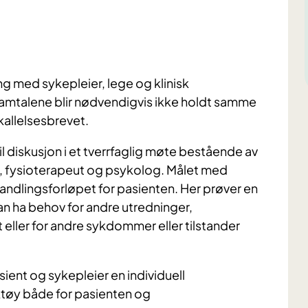
ing med sykepleier, lege og klinisk
samtalene blir nødvendigvis ikke holdt samme
nkallelsesbrevet.
il diskusjon i et tverrfaglig møte bestående av
og, fysioterapeut og psykolog. Målet med
handlingsforløpet for pasienten. Her prøver en
n ha behov for andre utredninger,
ller for andre sykdommer eller tilstander
sient og sykepleier en individuell
ktøy både for pasienten og