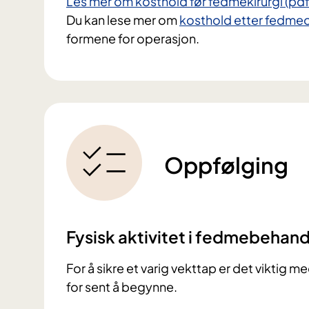
Les mer om kosthold før fedmekirurgi (pdf
Du kan lese mer om
kosthold etter fedme
formene for operasjon.
Oppfølging
Fysisk aktivitet i fedmebehand
For å sikre et varig vekttap er det viktig me
for sent å begynne.