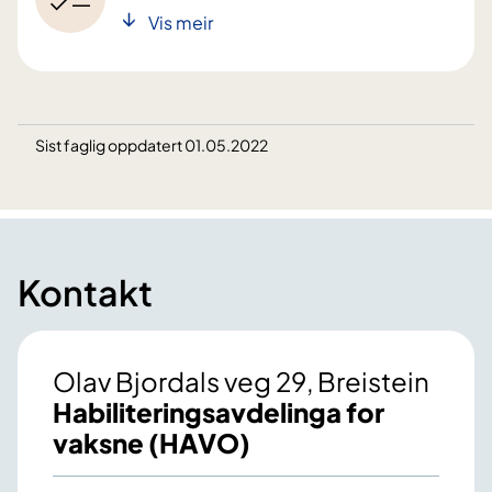
Vis meir
Sist faglig oppdatert 01.05.2022
Kontakt
Olav Bjordals veg 29, Breistein
Habiliterings­avdelinga for
vaksne (HAVO)