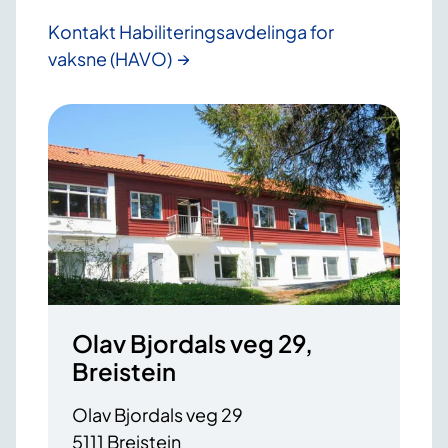
Kontakt Habiliterings­avdelinga for
vaksne (HAVO)
Olav Bjordals veg 29,
Breistein
Olav Bjordals veg 29
5111 Breistein