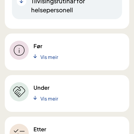
Tilvisingsrutinar for
helsepersonell
Før
Vis meir
Under
Vis meir
Etter