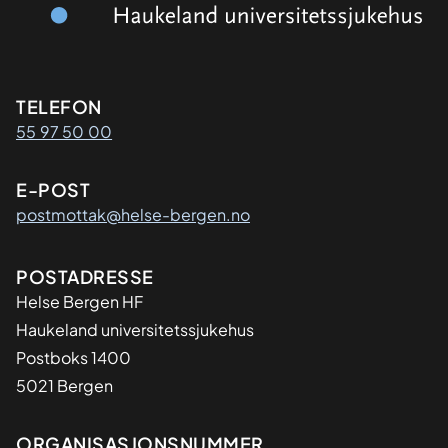
Kontaktinformasjon
TELEFON
55 97 50 00
E-POST
postmottak@helse-bergen.no
Adresse
POSTADRESSE
Helse Bergen HF
Haukeland universitetssjukehus
Postboks 1400
5021 Bergen
Organisasjon
ORGANISASJONSNUMMER