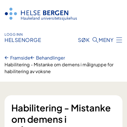
Hopp
til
innhald
LOGG INN
HELSENORGE
SØK
MENY
Framside
Behandlinger
Habilitering - Mistanke om demens i målgruppe for
habilitering av voksne
Habilitering - Mistanke
om demens i