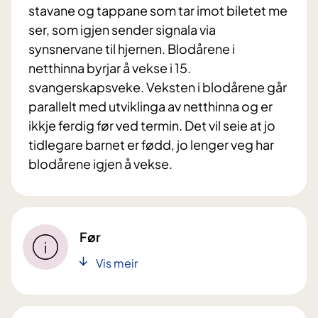
stavane og tappane som tar imot biletet me
ser, som igjen sender signala via
synsnervane til hjernen. Blodårene i
netthinna byrjar å vekse i 15.
svangerskapsveke. Veksten i blodårene går
parallelt med utviklinga av netthinna og er
ikkje ferdig før ved termin. Det vil seie at jo
tidlegare barnet er fødd, jo lenger veg har
blodårene igjen å vekse.
Før
Vis meir