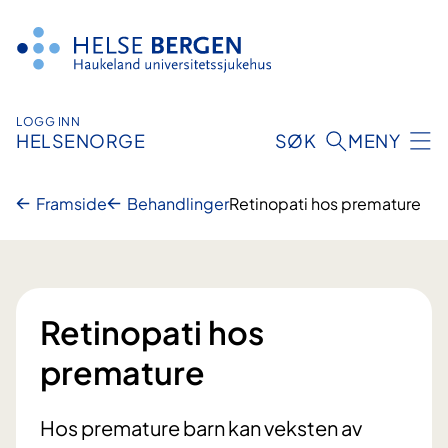
Hopp
til
innhald
LOGG INN
HELSENORGE
SØK
MENY
Framside
Behandlinger
Retinopati hos premature
Retinopati hos
premature
Hos premature barn kan veksten av