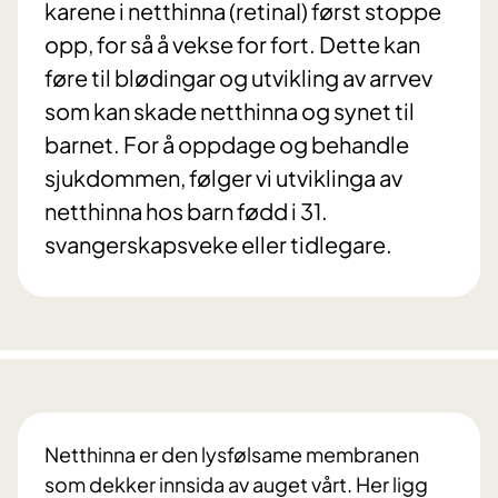
karene i netthinna (retinaI) først stoppe
opp, for så å vekse for fort. Dette kan
føre til blødingar og utvikling av arrvev
som kan skade netthinna og synet til
barnet. For å oppdage og behandle
sjukdommen, følger vi utviklinga av
netthinna hos barn fødd i 31.
svangerskapsveke eller tidlegare.
Netthinna er den lysfølsame membranen
som dekker innsida av auget vårt. Her ligg