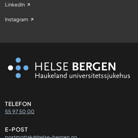
LinkedIn
Instagram
Kontaktinformasjon
TELEFON
55 97 50 00
E-POST
postmottak@helse-bergen.no