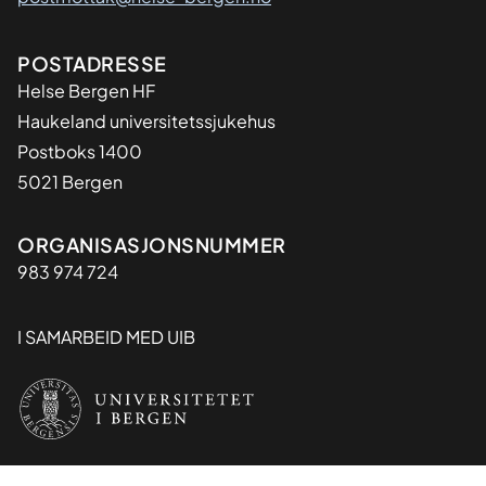
Adresse
POSTADRESSE
Helse Bergen HF
Haukeland universitetssjukehus
Postboks 1400
5021 Bergen
Organisasjon
ORGANISASJONSNUMMER
983 974 724
I SAMARBEID MED UIB