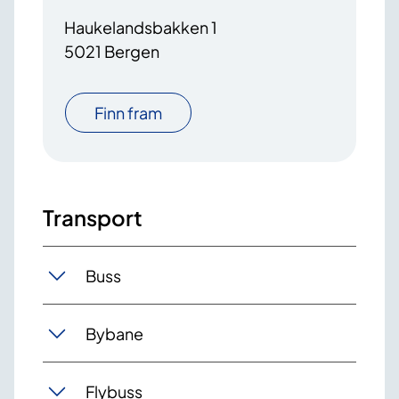
Haukelandsbakken 1
5021 Bergen
Finn fram
Transport
Buss
Bybane
Flybuss