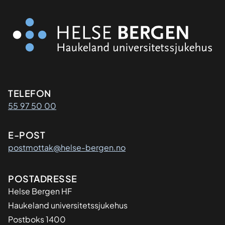
Kontaktinformasjon
TELEFON
55 97 50 00
E-POST
postmottak@helse-bergen.no
Adresse
POSTADRESSE
Helse Bergen HF
Haukeland universitetssjukehus
Postboks 1400