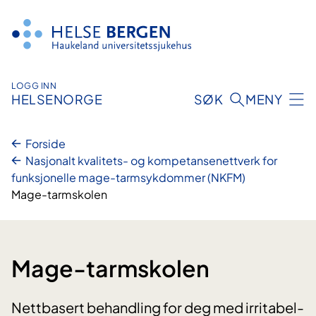
Hopp
til
innhald
LOGG INN
HELSENORGE
SØK
MENY
Forside
Nasjonalt kvalitets- og kompetansenettverk for
funksjonelle mage-tarmsykdommer (NKFM)
Mage-tarmskolen
Mage-tarmskolen
Nettbasert behandling for deg med irritabel-