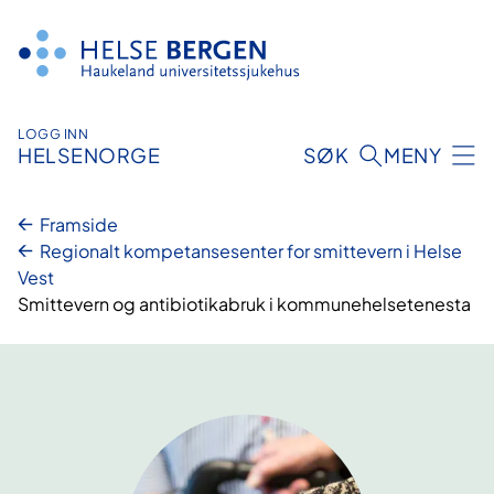
Hopp
til
innhald
LOGG INN
HELSENORGE
SØK
MENY
Framside
Regionalt kompetansesenter for smittevern i Helse
Vest
Smittevern og antibiotikabruk i kommunehelsetenesta