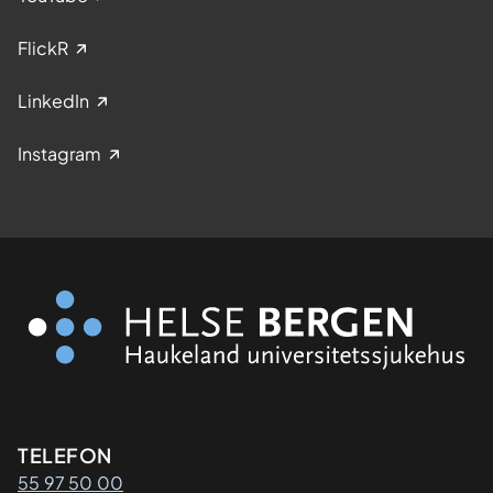
FlickR
LinkedIn
Instagram
Kontaktinformasjon
TELEFON
55 97 50 00