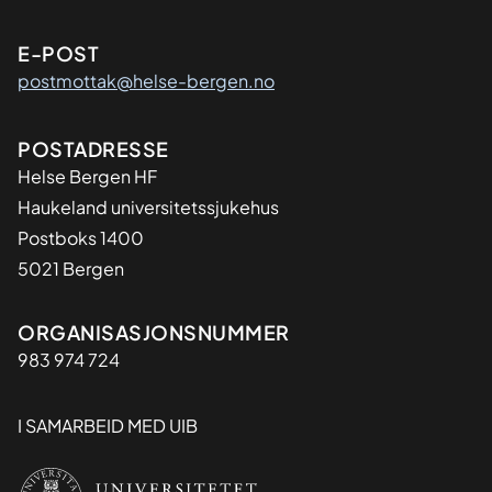
E-POST
postmottak@helse-bergen.no
Adresse
POSTADRESSE
Helse Bergen HF
Haukeland universitetssjukehus
Postboks 1400
5021 Bergen
Organisasjon
ORGANISASJONSNUMMER
983 974 724
I SAMARBEID MED UIB