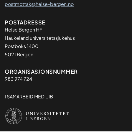
postmottak@helse-bergen.no
Adresse
POSTADRESSE
Helse Bergen HF
Haukeland universitetssjukehus
Postboks 1400
5021 Bergen
Organisasjon
ORGANISASJONSNUMMER
983 974 724
I SAMARBEID MED UIB