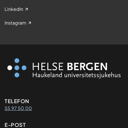
LinkedIn
Instagram
Kontaktinformasjon
TELEFON
55 97 50 00
E-POST