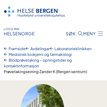
Hopp
til
innhald
LOGG INN
HELSENORGE
SØK
MENY
Framside
Avdelingar
Laboratorie­klinikken
Medisinsk biokjemi og farmakologi
Blodprøvetaking – opningstider og
kontaktinformasjon
Prøvetakingseining Zander K (Bergen sentrum)