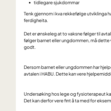
t
idlegare sjukdommar
Tenk gjennom i kva rekkefølge utviklinga h
ferdigheita.
Det er
ønskeleg at to vaksne følger til avt
følger barnet eller ungdommen, må dette 
godt.
Dersom barnet eller ungdommen har hjelpem
avtalen i HABU. Dette kan vere hjelpemidde
Undersøking hos lege og fysioterapeut ka
Det kan derfor vere fint å ta med for eksem