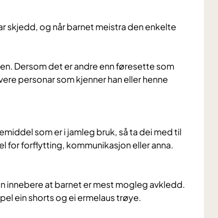
ar skjedd, og når barnet meistra den enkelte
alen. Dersom det er andre enn føresette som
vere personar som kjenner han eller henne
iddel som er i jamleg bruk, så ta dei med til
l for forflytting, kommunikasjon eller anna.
n innebere at barnet er mest mogleg avkledd.
pel ein shorts og ei ermelaus trøye.