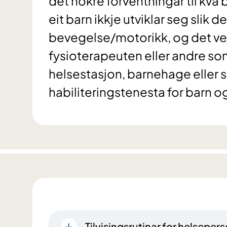
det nokre forventningar til kva 
eit barn ikkje utviklar seg slik d
bevegelse/motorikk, og det ve
fysioterapeuten eller andre so
helsestasjon, barnehage eller skul
habiliteringstenesta for barn 
Tilvisingsrutinar for helsepers