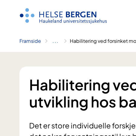
Hopp
til
innhald
Framside
..
.
Habilitering ved forsinket mo
Habilitering ve
utvikling hos b
Det er store individuelle forskje