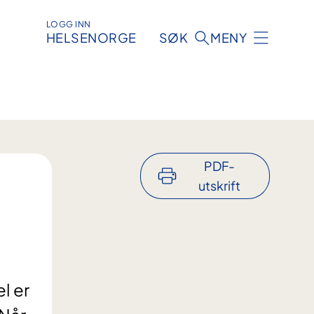
LOGG INN
HELSENORGE
SØK
MENY
PDF-
utskrift
el er