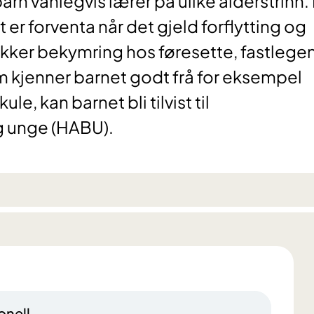
barn vanlegvis lærer på ulike alderstrinn.
et er forventa når det gjeld forflytting og
kker bekymring hos føresette, fastlegen
m kjenner barnet godt frå for eksempel
e, kan barnet bli tilvist til
og unge (HABU).
onell