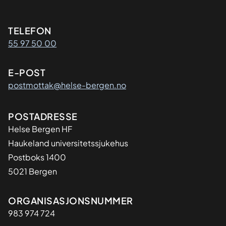
Kontaktinformasjon
TELEFON
55 97 50 00
E-POST
postmottak@helse-bergen.no
Adresse
POSTADRESSE
Helse Bergen HF
Haukeland universitetssjukehus
Postboks 1400
5021 Bergen
Organisasjon
ORGANISASJONSNUMMER
983 974 724