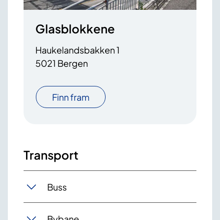
Glasblokkene
Haukelandsbakken 1
5021 Bergen
Finn fram
Transport
Buss
Bybane