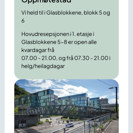
Vi held til i Glasblokkene, blokk 5 og
6
Hovudresepsjonen i 1. etasje i
Glasblokkene 5-8 er open alle
kvardagar frå
07.00 - 21.00, og frå 07.30 - 21.00 i
helg/heilagdagar