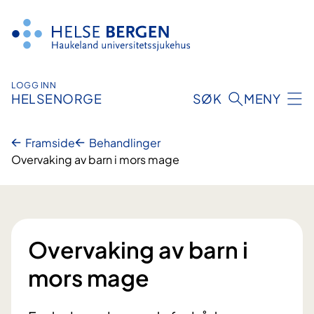
Hopp
til
innhald
LOGG INN
HELSENORGE
SØK
MENY
Framside
Behandlinger
Overvaking av barn i mors mage
Overvaking av barn i
mors mage